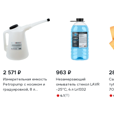
2 571 ₽
963 ₽
2
Измерительная емкость
Незамерзающий
Са
Petropump с носиком и
омыватель стекол LAVR
ту
градуировкой, 8 л
-25°С, 4 л Ln1332
70
PP470008
4.1
(11)