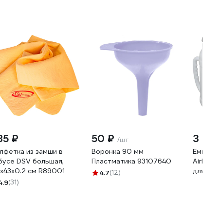
85 ₽
50 ₽
3 94
/шт
лфетка из замши в
Воронка 90 мм
Емкост
бусе DSV большая,
Пластматика 93107640
Airline
х43х0.2 см R89001
для мас
4.7
(12)
резьб. 
4.9
(31)
APFL0