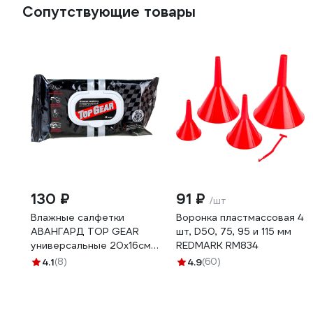
Сопутствующие товары
130 ₽
91 ₽
/шт
Влажные салфетки
Воронка пластмассовая 4
АВАНГАРД TOP GEAR
шт, D50, 75, 95 и 115 мм
универсальные 20х16см
REDMARK RM834
45шт TG-30107
4.1
(8)
4.9
(60)