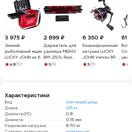
3 975 ₽
2 899 ₽
6 350 ₽
610
Зимний
Держатель для
Безынерционная
Вобл
рыболовный ящик
удилища MEIHO
катушка LUCKY
Cran
LUCKY JOHN из 6-
BM-250L Red
JOHN Vanrex BP 7
цвет
ти частей LJ2050
Black 50х54х283
3000FD LJ-1130FD
Arcti
4.8
(10)
5
(9)
5
(11)
4.
BM-250L-RB
164L
Характеристики
Вид
плетеный шнур
Длина
125 м
Диаметр(PE)
0.8
Диаметр
0.15 мм
Разрывная нагрузка
8.70 кг
Степень плавучести
плавающая