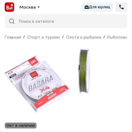
Москва
Для юрлиц
Поиск в каталоге
Главная
/
Спорт и туризм
/
Охота и рыбалка
/
Рыболовны
Нет в наличии