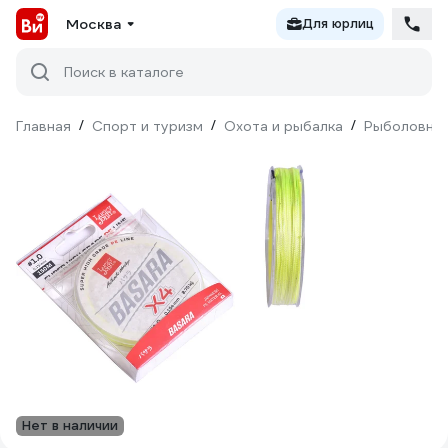
Москва
Для юрлиц
Поиск в каталоге
Главная
/
Спорт и туризм
/
Охота и рыбалка
/
Рыболовны
Нет в наличии