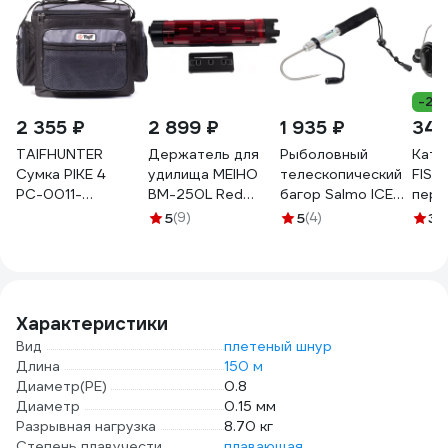
-28
2 355 ₽
2 899 ₽
1 935 ₽
340
TAIFHUNTER
Держатель для
Рыболовный
Кату
Сумка PIKE 4
удилища MEIHO
телескопический
FISHING S
РС-0011-
BM-250L Red
багор Salmo ICE
пере
310x240x260и
Black 50х54х283
GAFF 62 ZG-62
фрикц
5
(9)
5
(4)
3
(
РС-0011-
BM-250L-RB
метал
310х240х260и
леск
142-
Характеристики
Вид
плетеный шнур
Длина
150 м
Диаметр(PE)
0.8
Диаметр
0.15 мм
Разрывная нагрузка
8.70 кг
Степень плавучести
плавающая