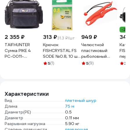
-28
2 355 ₽
313 ₽
949 ₽
340
31.3 ₽/шт
TAIFHUNTER
Крючок
Челюстной
Кату
Сумка PIKE 4
FISHCRYSTAL FS
пластиковый
FISHING S
РС-0011-
SODE №0.8, 10 шт
рыболовный
пере
310x240x260и
10006-008F
захват LUCKY
фрикц
5
(1)
5
(9)
3
(
РС-0011-
JOHN Липгрип LJ-
метал
310х240х260и
9604
леск
142-
Характеристики
Вид
плетеный шнур
Длина
75 м
Диаметр(PE)
0.5
Диаметр
0.11 мм
Разрывная нагрузка
5.90 кг
Степень плавучести
плавающая