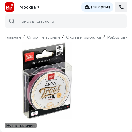
Москва
Для юрлиц
Поиск в каталоге
Главная
/
Спорт и туризм
/
Охота и рыбалка
/
Рыболовны
Нет в наличии