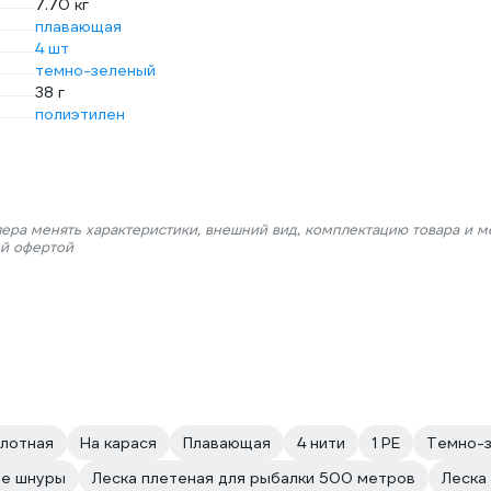
7.70 кг
плавающая
4 шт
темно-зеленый
38 г
полиэтилен
лера менять характеристики, внешний вид, комплектацию товара и м
ой офертой
лотная
На карася
Плавающая
4 нити
1 PE
Темно-
ые шнуры
Леска плетеная для рыбалки 500 метров
Леска