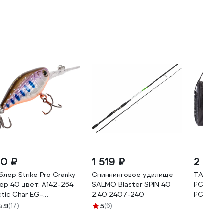
10 ₽
1 519 ₽
2 35
блер Strike Pro Cranky
Спиннинговое удилище
TAIFHU
ep 40 цвет: A142-264
SALMO Blaster SPIN 40
РС-001
ctic Char EG-
2.40 2407-240
РС-001
4L#A142-264
4.9
(17)
5
(6)