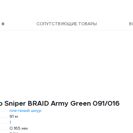
Ы
8
СОПУТСТВУЮЩИЕ ТОВАРЫ
В
 Sniper BRAID Army Green 091/016
плетеный шнур
91 м
1
0.165 мм