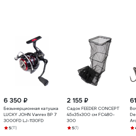
6 350 ₽
2 155 ₽
6
Безынерционная катушка
Садок FEEDER CONCEPT
Во
LUCKY JOHN Vanrex BP 7
45x35x300 см FC480-
De
3000FD LJ-1130FD
300
Ar
16
5
(11)
5
(1)