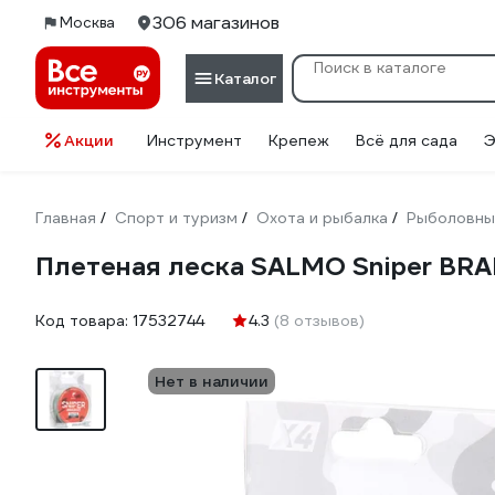
306 магазинов
Москва
Каталог
Акции
Инструмент
Крепеж
Всё для сада
Э
Главная
Спорт и туризм
Охота и рыбалка
Рыболовны
/
/
/
Плетеная леска SALMO Sniper BRA
Код товара:
17532744
4.3
(8 отзывов)
Нет в наличии