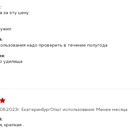
:
 за эту цену
ружил
:
пользования надо проверить в течение полугода
ля:
о удилища
.06.2023
г. Екатеринбург
Опыт использования: Менее месяца
:
, крепкая .