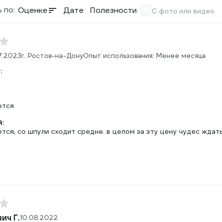
 по:
Оценке
Дате
Полезности
С фото или видео
7.2023
г. Ростов-на-Дону
Опыт использования: Менее месяца
:
ется
:
тся, со шпули сходит средне. в целом за эту цену чудес ждат
ич Г.
10.08.2022