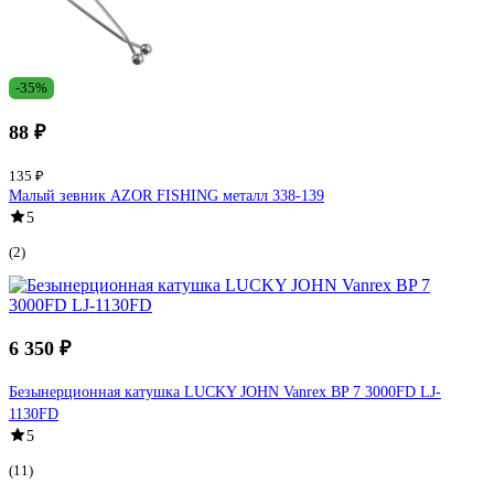
-35%
88 ₽
135 ₽
Малый зевник AZOR FISHING металл 338-139
5
(2)
6 350 ₽
Безынерционная катушка LUCKY JOHN Vanrex BP 7 3000FD LJ-
1130FD
5
(11)