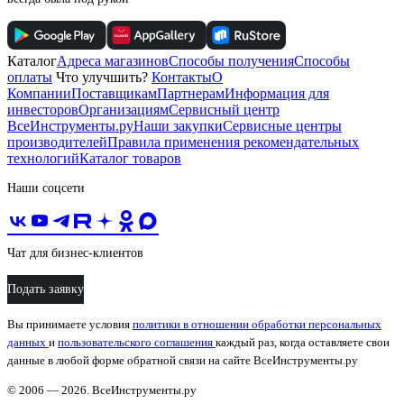
Каталог
Адреса магазинов
Способы получения
Способы
оплаты
Что улучшить?
Контакты
О
Компании
Поставщикам
Партнерам
Информация для
инвесторов
Организациям
Сервисный центр
ВсеИнструменты.ру
Наши закупки
Сервисные центры
производителей
Правила применения рекомендательных
технологий
Каталог товаров
Наши соцсети
Чат для бизнес-клиентов
Подать заявку
Вы принимаете условия
политики в отношении обработки персональных
данных
и
пользовательского соглашения
каждый раз, когда оставляете свои
данные в любой форме обратной связи на сайте ВсеИнструменты.ру
© 2006 — 2026. ВсеИнструменты.ру