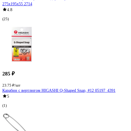
275х195х55 2714
4.8
(25)
285 ₽
23.75 ₽/шт
Карабин с вертлюгом HIGASHI Q-Shaped Snap, #12 05197_4391
5
(1)