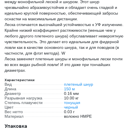
между монофильной леской и шнуром. Этот шнур
чрезвычайно абразивоустойчив и обладает очень гладкой и
идеально круглой поверхностью, обеспечивающей забросы
оснастки на максимальные дистанции.
Леска отличается высочайшей устойчивостью к УФ излучению.
Крайне низкий коэффициент растяжимости (меньше чем у
любого другого плетеного шнура) обуславливает невероятную
чувствительность. Это делает его идеальным для фидерной
ловли как в качестве основного шнура, так и для поводков (в
частности, для флэт метода). W
Леска заменяет плетеные шнуры и монофильные лески почти
во всех видах рыбной ловли! И это даже при тончайших
диаметрах.
Характеристики
Вид
плетеный шнур
Длина
150 м
Диаметр
0.16 мм
Разрывная нагрузка
10.00 кг
Степень плавучести
тонущая
Цвет
черный
Вес нетто
0.03 г
Материал
волокно HMPE
Упаковка