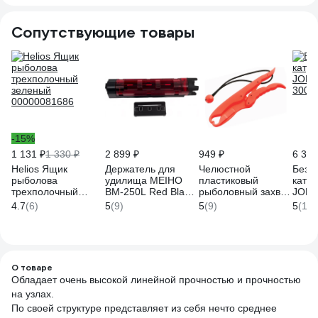
Сопутствующие товары
-15%
1 131 ₽
1 330 ₽
2 899 ₽
949 ₽
6 350
Helios Ящик
Держатель для
Челюстной
Безы
рыболова
удилища MEIHO
пластиковый
кату
трехполочный
BM-250L Red Black
рыболовный захват
JOHN
зеленый
50х54х283 BM-
LUCKY JOHN
3000
4.7
(6)
5
(9)
5
(9)
5
(11)
00000081686
250L-RB
Липгрип LJ-9604
О товаре
Обладает очень высокой линейной прочностью и прочностью
на узлах.
По своей структуре представляет из себя нечто среднее