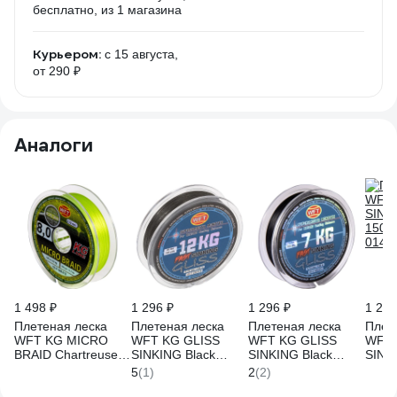
бесплатно
, из 1 магазина
Курьером:
c 15 августа,
от 290 ₽
Аналоги
1 498 ₽
1 296 ₽
1 296 ₽
1 296
Плетеная леска
Плетеная леска
Плетеная леска
Плет
WFT KG MICRO
WFT KG GLISS
WFT KG GLISS
WFT 
BRAID Chartreuse
SINKING Black
SINKING Black
SINK
150/0120 1D-C-345-
150/018 1D-C-226-
150/012 1D-C-226-
150/
5
(1)
2
(2)
012
018
012
014