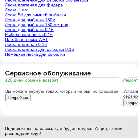
Леска плетеная для рыбалки 500 метров
Леска плетеная для фидера
Леска 1 мм
Леска 5d для зимней рыбалки
Леска для рыбалки 150м
Леска для рыбалки 150 метров
Леска для рыбалки 0.16
Рыболовная леска 0.16
Плетёная леска WFT
Леска плетеная 0.16
Леска плетеная для рыбалки 0.16
Немецкая леска для рыбалки
Сервисное обслуживание
120 дней обмен и возврат
Ремонт
Вы можете вернуть товар, который не был использован
Устран
сервис
Подробнее
Подро
Подпишитесь
на рассылку
и будьте в курсе! Акции, скидки,
распродажи ждут!