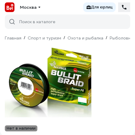
Москва
Для юрлиц
Поиск в каталоге
Главная
/
Спорт и туризм
/
Охота и рыбалка
/
Рыболовны
Нет в наличии