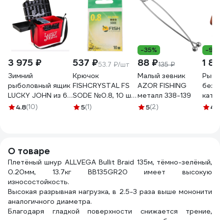
-35%
-9%
3 975 ₽
537 ₽
88 ₽
1 8
53.7 ₽/шт
135 ₽
Зимний
Крючок
Малый зевник
Рыбо
рыболовный ящик
FISHCRYSTAL FS
AZOR FISHING
безы
LUCKY JOHN из 6-
SODE №0.8, 10 шт
металл 338-139
кату
ти частей LJ2050
10006-008F
22RE
4.8
(10)
5
(1)
5
(2)
4.
О товаре
Плетёный шнур ALLVEGA Bullit Braid 135м, тёмно-зелёный,
0.20мм, 13.7кг BB135GR20 имеет высокую
износостойкость.
Высокая разрывная нагрузка, в 2.5-3 раза выше мононити
аналогичного диаметра.
Благодаря гладкой поверхности снижается трение,