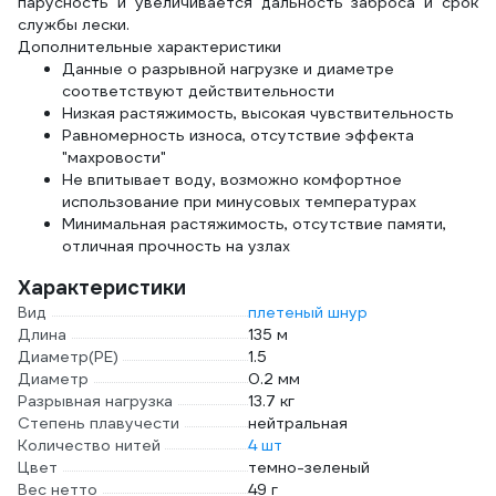
парусность и увеличивается дальность заброса и срок
службы лески.
Дополнительные характеристики
Данные о разрывной нагрузке и диаметре
соответствуют действительности
Низкая растяжимость, высокая чувствительность
Равномерность износа, отсутствие эффекта
"махровости"
Не впитывает воду, возможно комфортное
использование при минусовых температурах
Минимальная растяжимость, отсутствие памяти,
отличная прочность на узлах
Характеристики
Вид
плетеный шнур
Длина
135 м
Диаметр(PE)
1.5
Диаметр
0.2 мм
Разрывная нагрузка
13.7 кг
Степень плавучести
нейтральная
Количество нитей
4 шт
Цвет
темно-зеленый
Вес нетто
49 г