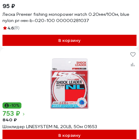
95 ₽
Леска Preмier fishing мonopower мatch 0.20мм/100м, blue
nylon pr-мм-b-020-100 00000281037
4.6
(8)
В корзину
-10%
753 ₽
840 ₽
Шоклидер LINESYSTEM NL 20LB, 50м 01653
В корзину