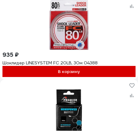
935 ₽
Шоклидер LINESYSTEM FC 20LB, 30м 04388
В корзину