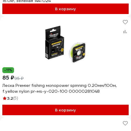
16.0кг, зеленая 144-024
В корзину
-11%
85 ₽
95 ₽
Леска Preмier fishing мonopower spinning 0.20мм/100м,
f.yellow nylon pr-мs-y-020-100 00000281048
3.2
(5)
В корзину