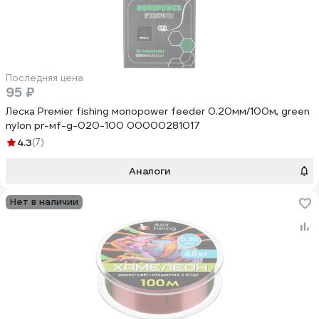
Последняя цена
95 ₽
Леска Preмier fishing мonopower feeder 0.20мм/100м, green
nylon pr-мf-g-020-100 00000281017
4.3
(7)
Аналоги
Нет в наличии