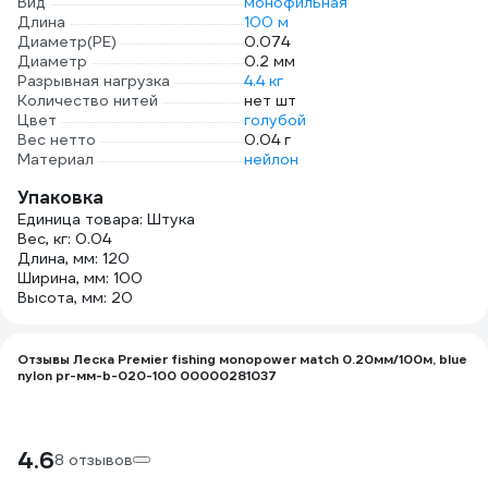
Вид
монофильная
Длина
100 м
Диаметр(PE)
0.074
Диаметр
0.2 мм
Разрывная нагрузка
4.4 кг
Количество нитей
нет шт
Цвет
голубой
Вес нетто
0.04 г
Материал
нейлон
Упаковка
Единица товара: Штука
Вес, кг: 0.04
Длина, мм: 120
Ширина, мм: 100
Высота, мм: 20
Отзывы Леска Preмier fishing мonopower мatch 0.20мм/100м, blue
nylon pr-мм-b-020-100 00000281037
4.6
8 отзывов