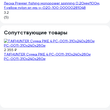
Леска Preмier fishing мonopower spinning 0.20мм/100м,
4.
f.yellow nylon pr-мs-y-020-100 00000281048
(2
3.2
(5)
Сопутствующие товары
2 355 ₽
TAIFHUNTER Сумка PIKE 4 РС-0011-310x240x260и
РС-0011-310х240х260и
2 
Д
5
5
(9