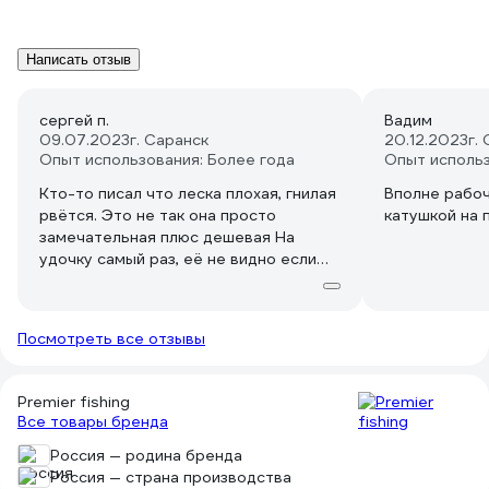
Написать отзыв
сергей п.
Вадим
09.07.2023
г. Саранск
20.12.2023
г.
Опыт использования: Более года
Опыт исполь
Кто-то писал что леска плохая, гнилая
Вполне рабоч
рвётся. Это не так она просто
катушкой на 
замечательная плюс дешевая На
удочку самый раз, её не видно если
только присмотреться. Я себе палец
чуть ни срезал когда на кинул петлю,
хотел проверить другие отзывы
Посмотреть все отзывы
писали что гнилая ЭТО НЕ ТАК ЛЮДИ.
Это просто огонь.
Premier fishing
Все товары бренда
Россия — родина бренда
Россия — страна производства