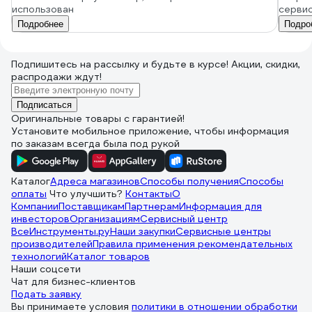
использован
серви
Подробнее
Подро
Подпишитесь
на рассылку
и будьте в курсе! Акции, скидки,
распродажи ждут!
Подписаться
Оригинальные товары с гарантией!
Установите мобильное приложение, чтобы информация
по заказам всегда была под рукой
Каталог
Адреса магазинов
Способы получения
Способы
оплаты
Что улучшить?
Контакты
О
Компании
Поставщикам
Партнерам
Информация для
инвесторов
Организациям
Сервисный центр
ВсеИнструменты.ру
Наши закупки
Сервисные центры
производителей
Правила применения рекомендательных
технологий
Каталог товаров
Наши соцсети
Чат для бизнес-клиентов
Подать заявку
Вы принимаете условия
политики в отношении обработки