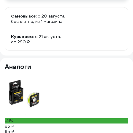
Самовывоз:
c 20 августа,
бесплатно
, из 1 магазина
Курьером:
c 21 августа,
от 290 ₽
Аналоги
-11%
8
85 ₽
Ле
95 ₽
f.