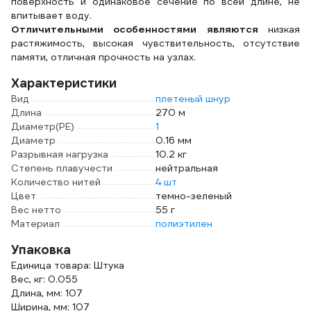
поверхность и одинаковое сечение по всей длине, не
впитывает воду.
Отличительными особенностями являются
низкая
растяжимость, высокая чувствительность, отсутствие
памяти, отличная прочность на узлах.
Характеристики
Вид
плетеный шнур
Длина
270 м
Диаметр(PE)
1
Диаметр
0.16 мм
Разрывная нагрузка
10.2 кг
Степень плавучести
нейтральная
Количество нитей
4 шт
Цвет
темно-зеленый
Вес нетто
55 г
Материал
полиэтилен
Упаковка
Единица товара: Штука
Вес, кг: 0.055
Длина, мм: 107
Ширина, мм: 107