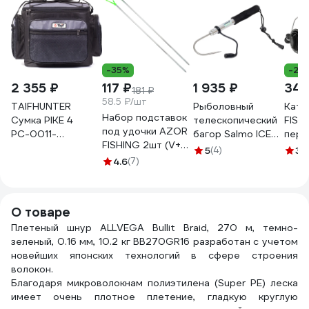
-35%
-28
2 355 ₽
117 ₽
1 935 ₽
340
181 ₽
58.5 ₽/шт
TAIFHUNTER
Рыболовный
Кату
Набор подставок
Сумка PIKE 4
телескопический
FISHING S
под удочки AZOR
РС-0011-
багор Salmo ICE
пере
FISHING 2шт (V+U),
310x240x260и
GAFF 62 ZG-62
фрикц
5
(4)
3
(
металл 338-365
РС-0011-
4.6
(7)
метал
310х240х260и
леск
142-
О товаре
Плетеный шнур ALLVEGA Bullit Braid, 270 м, темно-
зеленый, 0.16 мм, 10.2 кг BB270GR16 разработан с учетом
новейших японских технологий в сфере строения
волокон.
Благодаря микроволокнам полиэтилена (Super PE) леска
имеет очень плотное плетение, гладкую круглую