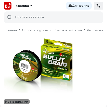
Москва
Для юрлиц
Поиск в каталоге
Главная
/
Спорт и туризм
/
Охота и рыбалка
/
Рыболовны
Нет в наличии