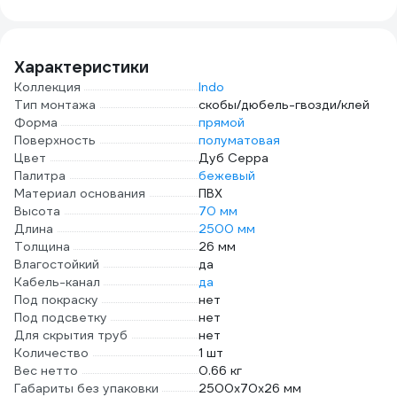
460323
460325
4603
Характеристики
Коллекция
Indo
Тип монтажа
скобы/дюбель-гвозди/клей
Форма
прямой
Поверхность
полуматовая
Цвет
Дуб Серра
Палитра
бежевый
Материал основания
ПВХ
Высота
70 мм
Длина
2500 мм
Толщина
26 мм
Влагостойкий
да
Кабель-канал
да
Под покраску
нет
Под подсветку
нет
Для скрытия труб
нет
Количество
1 шт
Вес нетто
0.66 кг
Габариты без упаковки
2500х70х26 мм