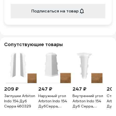
Подписаться на товар
Сопутствующие товары
209 ₽
247 ₽
247 ₽
209
Заглушки Arbiton
Наружный угол
Внутренний угол
Стык
Indo 154 Дуб
Arbiton Indo 154
Arbiton Indo 154
Arbit
Серра 460329
ДубСерра,
Дуб Серра,
Дуб 
упаковка 2 шт.
упаковка 2 шт.
упак