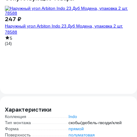
247 ₽
2
Наружный угол Arbiton Indo 23 Дуб Модена, упаковка 2 шт.
Ст
78588
97
5
(14)
Характеристики
Коллекция
Indo
Тип монтажа
скобы/дюбель-гвозди/клей
Форма
прямой
Поверхность
полуматовая