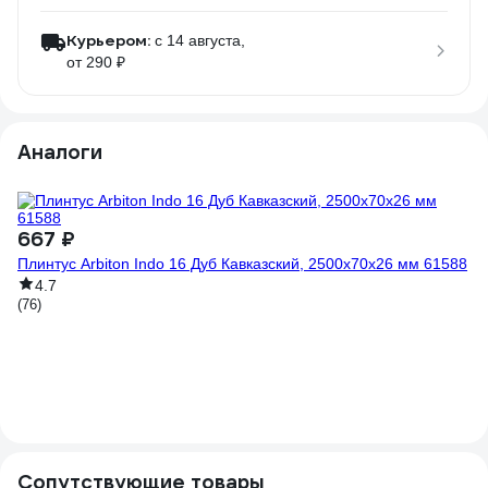
Курьером:
c 14 августа,
от 290 ₽
Аналоги
667 ₽
Плинтус Arbiton Indo 16 Дуб Кавказский, 2500x70x26 мм 61588
4.7
(76)
6
Пл
(7
Сопутствующие товары