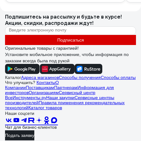
Подпишитесь
на рассылку
и будьте в курсе!
Акции, скидки, распродажи ждут!
Подписаться
Оригинальные товары с гарантией!
Установите мобильное приложение, чтобы информация по
заказам всегда была под рукой
Каталог
Адреса магазинов
Способы получения
Способы оплаты
Что улучшить?
Контакты
О
Компании
Поставщикам
Партнерам
Информация для
инвесторов
Организациям
Сервисный центр
ВсеИнструменты.ру
Наши закупки
Сервисные центры
производителей
Правила применения рекомендательных
технологий
Каталог товаров
Наши соцсети
Чат для бизнес-клиентов
Подать заявку