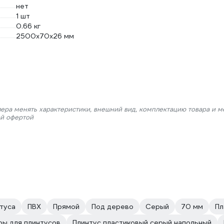
нет
1 шт
0.66 кг
2500х70х26 мм
лера менять характеристики, внешний вид, комплектацию товара и м
ой офертой
туса
ПВХ
Прямой
Под дерево
Серый
70 мм
Пл
ы для плинтусов
Плинтус пластиковый серый напольный