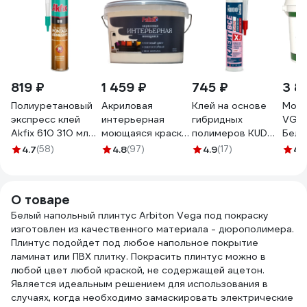
819 ₽
1 459 ₽
745 ₽
3 8
Полиуретановый
Акриловая
Клей на основе
Моющ
экспресс клей
интерьерная
гибридных
VGT 
Akfix 610 310 мл
моющаяся краска
полимеров KUDO
Бело
GA400
PALIZH 301
Клеит Все
нар/
4.7
(58)
4.8
(97)
4.9
(17)
4.
тирамису 3,7кг 1/4
ELASTIС белый,
15кг 
11605592
280 мл KX-1W
О товаре
Белый напольный плинтус Arbiton Vega под покраску
изготовлен из качественного материала - дюрополимера.
Плинтус подойдет под любое напольное покрытие
ламинат или ПВХ плитку. Покрасить плинтус можно в
любой цвет любой краской, не содержащей ацетон.
Является идеальным решением для использования в
случаях, когда необходимо замаскировать электрические