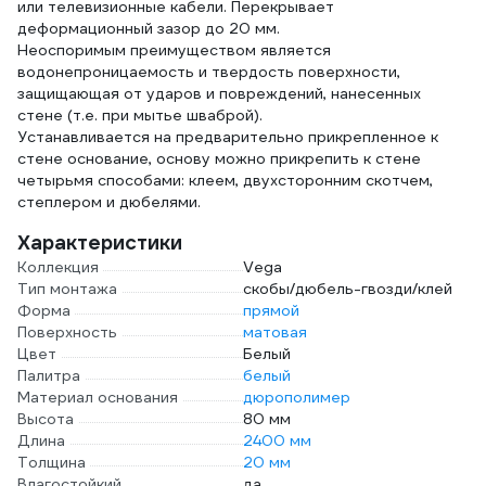
или телевизионные кабели. Перекрывает
деформационный зазор до 20 мм.
Неоспоримым преимуществом является
водонепроницаемость и твердость поверхности,
защищающая от ударов и повреждений, нанесенных
стене (т.е. при мытье шваброй).
Устанавливается на предварительно прикрепленное к
стене основание, основу можно прикрепить к стене
четырьмя способами: клеем, двухсторонним скотчем,
степлером и дюбелями.
Характеристики
Коллекция
Vega
Тип монтажа
скобы/дюбель-гвозди/клей
Форма
прямой
Поверхность
матовая
Цвет
Белый
Палитра
белый
Материал основания
дюрополимер
Высота
80 мм
Длина
2400 мм
Толщина
20 мм
Влагостойкий
да