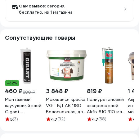
Самовывоз:
сегодня,
бесплатно
, из 1 магазина
Сопутствующие товары
-32%
460 ₽
3 848 ₽
819 ₽
1 4
680 ₽
Монтажный
Моющаяся краска
Полиуретановый
Акри
каучуковый клей
VGT ВД АК 1180
экспресс клей
инте
Gigant
Белоснежная, для
Akfix 610 310 мл
моющ
прозрачный 310
нар/внутр работ
GA400
PALI
5
(3)
4.7
(32)
4.7
(58)
4.
мл GLN-310
15кг 11601935
тирам
1160