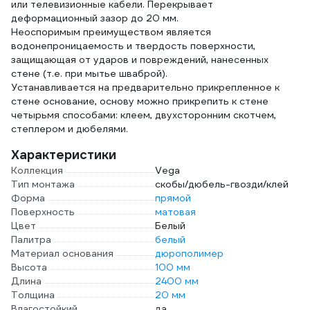
или телевизионные кабели. Перекрывает
деформационный зазор до 20 мм.
Неоспоримым преимуществом является
водонепроницаемость и твердость поверхности,
защищающая от ударов и повреждений, нанесенных
стене (т.е. при мытье шваброй).
Устанавливается на предварительно прикрепленное к
стене основание, основу можно прикрепить к стене
четырьмя способами: клеем, двухсторонним скотчем,
степлером и дюбелями.
Характеристики
Коллекция
Vega
Тип монтажа
скобы/дюбель-гвозди/клей
Форма
прямой
Поверхность
матовая
Цвет
Белый
Палитра
белый
Материал основания
дюрополимер
Высота
100 мм
Длина
2400 мм
Толщина
20 мм
Влагостойкий
да