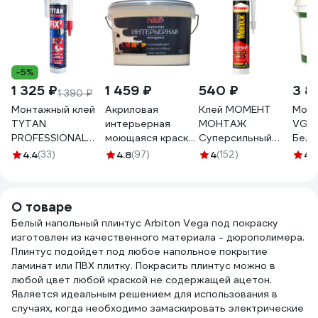
-5%
1 325 ₽
1 459 ₽
540 ₽
3 8
1 390 ₽
Монтажный клей
Акриловая
Клей МОМЕНТ
Моющ
TYTAN
интерьерная
МОНТАЖ
VGT 
PROFESSIONAL
моющаяся краска
Суперсильный
Бело
Fix2 GT гибридный
PALIZH 301
ПЛЮС, 380 г 12
нар/
4.4
(33)
4.8
(97)
4
(152)
4.
с мгновенным
тирамису 3,7кг 1/4
МB-100 3040158
15кг 
начальным
11605592
схватыванием,
О товаре
290 мл 73891
Белый напольный плинтус Arbiton Vega под покраску
изготовлен из качественного материала - дюрополимера.
Плинтус подойдет под любое напольное покрытие
ламинат или ПВХ плитку. Покрасить плинтус можно в
любой цвет любой краской не содержащей ацетон.
Является идеальным решением для использования в
случаях, когда необходимо замаскировать электрические