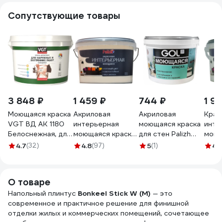
Сопутствующие товары
3 848 ₽
1 459 ₽
744 ₽
1 9
Моющаяся краска
Акриловая
Акриловая
Крас
VGT ВД АК 1180
интерьерная
моющаяся краска
инте
Белоснежная, для
моющаяся краска
для стен Palizh
моющ
нар/внутр работ
PALIZH 301
GOL ВД-АК-1180
№317
4.7
(32)
4.8
(97)
5
(1)
4.
15кг 11601935
тирамису 3,7кг 1/4
153 3 кг 11605746
1160
11605592
О товаре
Напольный плинтус
Bonkeel Stick
W (M)
— это
современное и практичное решение для финишной
отделки жилых и коммерческих помещений, сочетающее