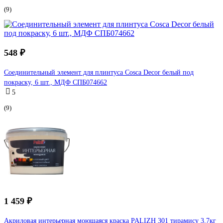
(9)
548 ₽
Соединительный элемент для плинтуса Cosca Decor белый под
покраску, 6 шт., МДФ СПБ074662
5
(9)
1 459 ₽
Акриловая интерьерная моющаяся краска PALIZH 301 тирамису 3,7кг