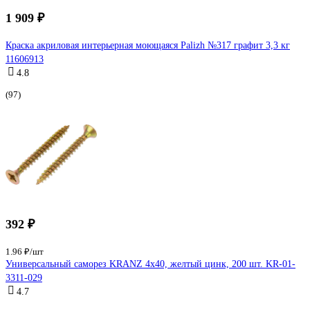
1 909 ₽
Краска акриловая интерьерная моющаяся Palizh №317 графит 3,3 кг
11606913
4.8
(97)
392 ₽
1.96 ₽/шт
Универсальный саморез KRANZ 4x40, желтый цинк, 200 шт. KR-01-
3311-029
4.7