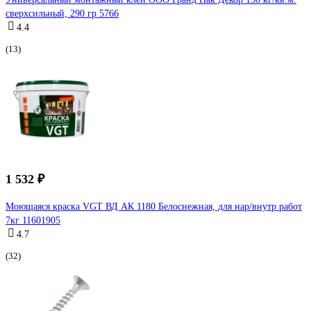
сверхсильный, 290 гр 5766
4.4
(13)
1 532 ₽
Моющаяся краска VGT ВД АК 1180 Белоснежная, для нар/внутр работ
7кг 11601905
4.7
(32)