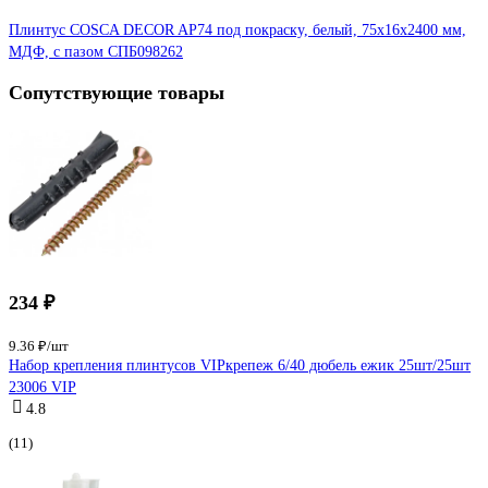
Плинтус COSCA DECOR AP74 под покраску, белый, 75x16x2400 мм,
МДФ, с пазом СПБ098262
Сопутствующие товары
234 ₽
9.36 ₽/шт
Набор крепления плинтусов VIPкрепеж 6/40 дюбель ежик 25шт/25шт
23006 VIP
4.8
(11)