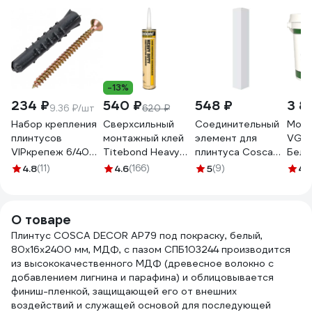
-13%
234 ₽
540 ₽
548 ₽
3 8
9.36 ₽/шт
620 ₽
Набор крепления
Сверхсильный
Соединительный
Моющ
плинтусов
монтажный клей
элемент для
VGT 
VIPкрепеж 6/40
Titebond Heavy
плинтуса Cosca
Бело
дюбель ежик
Duty желтый
Decor белый под
нар/
4.8
(11)
4.6
(166)
5
(9)
4.
25шт/25шт 23006
картридж 5261
покраску, 6 шт.,
15кг 
VIP
МДФ СПБ074662
О товаре
Плинтус COSCA DECOR AP79 под покраску, белый,
80x16x2400 мм, МДФ, с пазом СПБ103244 производится
из высококачественного МДФ (древесное волокно с
добавлением лигнина и парафина) и облицовывается
финиш-пленкой, защищающей его от внешних
воздействий и служащей основой для последующей