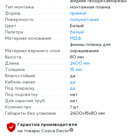
жидкие гвозди/саморезы/
Тип монтажа
монтажная планка
Форма
прямой
Поверхность
полуматовая
Цвет
Белый
Палитра
белый
Материал основания
МДФ
финиш-пленка для
Материал верхнего слоя
окрашивания
Высота
80 мм
Длина
2400 мм
Толщина
16 мм
Влагостойкий
да
Кабель-канал
да
Под покраску
да
Под подсветку
нет
Для скрытия труб
нет
Количество
1 шт
Габариты без упаковки
2400х16х80 мм
Гарантия производителя
на товары Cosca Decor