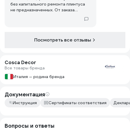
без капитального ремонта плинтуса
не предназначенных. От заказа
отказался т.к. платить по 700 рублей
за планку требующую ремонта ДО
УСТАНОВКи, имхо, несколько странно
Посмотреть все отзывы
Cosca Decor
Все товары бренда
Италия — родина бренда
Документация
Инструкция
Сертификаты соответствия
Деклара
Вопросы и ответы