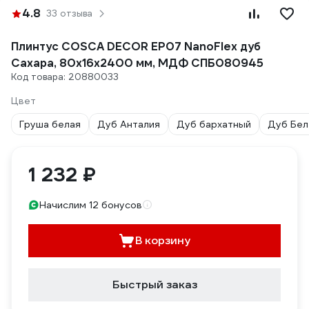
4.8
33 отзыва
Плинтус COSCA DECOR ЕP07 NanoFlex дуб
Сахара, 80x16x2400 мм, МДФ СПБ080945
Код товара: 20880033
Цвет
Груша белая
Дуб Анталия
Дуб бархатный
Дуб Бел
1 232 ₽
Начислим 12 бонусов
В корзину
Быстрый заказ