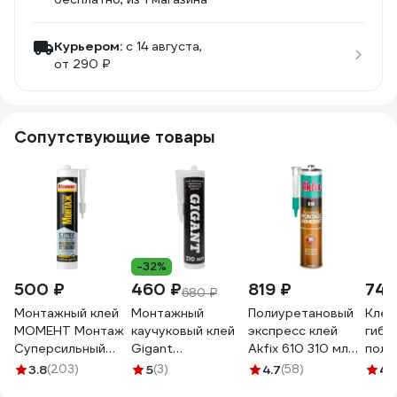
Курьером:
c 14 августа,
от 290 ₽
Сопутствующие товары
-32%
500 ₽
460 ₽
819 ₽
745
680 ₽
Монтажный клей
Монтажный
Полиуретановый
Клей
МОМЕНТ Монтаж
каучуковый клей
экспресс клей
гибр
Суперсильный
Gigant
Akfix 610 310 мл
поли
Прозрачный 280 г
прозрачный 310
GA400
Клеи
3.8
(203)
5
(3)
4.7
(58)
4.
1193517
мл GLN-310
ELAS