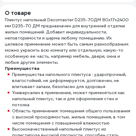
280 
О товаре
Плинтус напольный Decomaster D235-70ДМ 80x17x2400
мм D235-70 ДМ предназначен для внутренней отделки
жилых помещений. Добавит индивидуальности,
неповторимости и шарма любому помещению. Их
целевое применение может быть самым разнообразным:
можно украсить всю комнату или отдельную, какую-то
особенную ее часть, например мебель, двери, окна и
любые другие элементы.
Преимущества
Преимущества напольного плинтуса : ударопрочный,
влагостойкий, не деформируется, долговечен, не
впитывает запахи, безопасен для здоровья
Универсален в применение, может применяться как
напольный плинтус, так и для оформления стен и
потолка
Область применения: помещения общего пользования
с высокой проходимостью, жилые помещения, в том
числе помещения с повышенной влажностью
Высококачественный напольный плинтус из
полистирола высокой плотности, способен стать