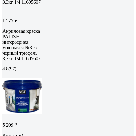
1 575 ₽
Акриловая краска
PALIZH
интерьерная
моющаяся №316
черный трюфель
3,3кг 1/4 11605607
4.8
(97)
5 209 ₽
Краска VGT