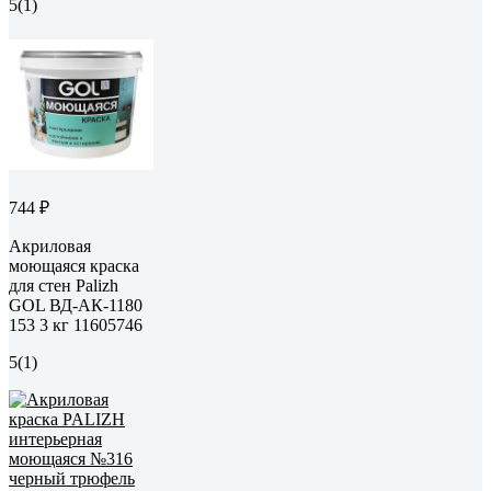
5
(1)
744 ₽
Акриловая
моющаяся краска
для стен Palizh
GOL ВД-АК-1180
153 3 кг 11605746
5
(1)