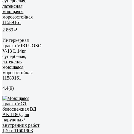
2 869 ₽
Интерьерная
краска VIRTUOSO
V-13 L 14кг
супербелая,
латексная,
моющаяся,
морозостойкая
11589161
4.4
(9)