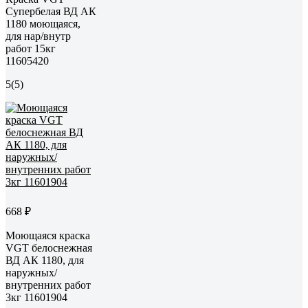
Супербелая ВД АК
1180 моющаяся,
для нар/внутр
работ 15кг
11605420
5
(5)
668 ₽
Моющаяся краска
VGT белоснежная
ВД АК 1180, для
наружных/
внутренних работ
3кг 11601904