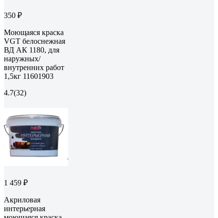
350 ₽
Моющаяся краска
VGT белоснежная
ВД АК 1180, для
наружных/
внутренних работ
1,5кг 11601903
4.7
(32)
1 459 ₽
Акриловая
интерьерная
моющаяся краска