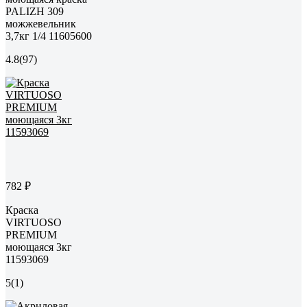
PALIZH 309
можжевельник
3,7кг 1/4 11605600
4.8
(97)
782 ₽
Краска
VIRTUOSO
PREMIUM
моющаяся 3кг
11593069
5
(1)