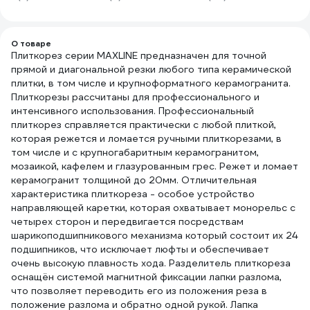
100184
А8.030.250
100
О товаре
Плиткорез серии MAXLINE предназначен для точной
прямой и диагональной резки любого типа керамической
плитки, в том числе и крупноформатного керамогранита.
Плиткорезы рассчитаны для профессионального и
интенсивного использования. Профессиональный
плиткорез справляется практически с любой плиткой,
которая режется и ломается ручными плиткорезами, в
том числе и с крупногабаритным керамогранитом,
мозаикой, кафелем и глазурованным грес. Режет и ломает
керамогранит толщиной до 20мм. Отличительная
характеристика плиткореза - особое устройство
направляющей каретки, которая охватывает монорельс с
четырех сторон и передвигается посредствам
шарикоподшипникового механизма который состоит их 24
подшипников, что исключает люфты и обеспечивает
очень высокую плавность хода. Разделитель плиткореза
оснащён системой магнитной фиксации лапки разлома,
что позволяет переводить его из положения реза в
положение разлома и обратно одной рукой. Лапка