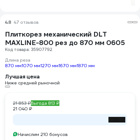
4.8
47 отзывов
Плиткорез механический DLT
MAXLINE-800 рез до 870 мм 0605
Код товара: 35907792
Длина реза
870 мм
1070 мм
1270 мм
1670 мм
1870 мм
Лучшая цена
Ниже средней рыночной
21 853 ₽
Выгода 813 ₽
21 040 ₽
до -19%
Начислим 210 бонусов