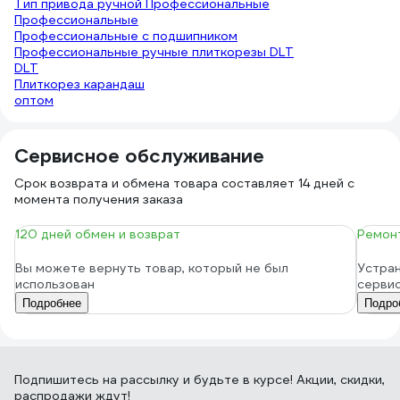
Тип привода ручной Профессиональные
Профессиональные
Профессиональные с подшипником
Профессиональные ручные плиткорезы DLT
DLT
Плиткорез карандаш
оптом
Сервисное обслуживание
Срок возврата и обмена товара составляет 14 дней с
момента получения заказа
120 дней обмен и возврат
Ремонт
Вы можете вернуть товар, который не был
Устран
использован
серви
Подробнее
Подро
Подпишитесь
на рассылку
и будьте в курсе! Акции, скидки,
распродажи ждут!