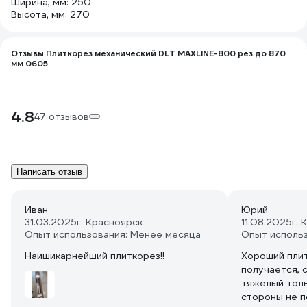
Ширина, мм: 250
Высота, мм: 270
Отзывы Плиткорез механический DLT MAXLINE-800 рез до 870
мм 0605
4.8
47 отзывов
Написать отзыв
Иван
Юрий
31.03.2025
г. Красноярск
11.08.2025
г. 
Опыт использования: Менее месяца
Опыт исполь
Наишикарнейший плиткорез!!
Хороший плит
получается, 
тяжелый толь
стороны не п