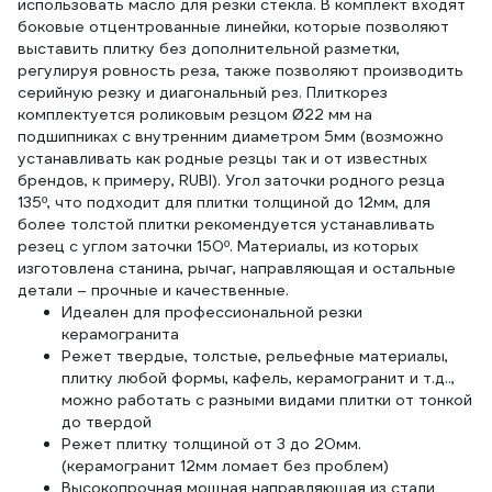
использовать масло для резки стекла. В комплект входят
боковые отцентрованные линейки, которые позволяют
выставить плитку без дополнительной разметки,
регулируя ровность реза, также позволяют производить
серийную резку и диагональный рез. Плиткорез
комплектуется роликовым резцом Ø22 мм на
подшипниках с внутренним диаметром 5мм (возможно
устанавливать как родные резцы так и от известных
брендов, к примеру, RUBI). Угол заточки родного резца
135º, что подходит для плитки толщиной до 12мм, для
более толстой плитки рекомендуется устанавливать
резец с углом заточки 150º. Материалы, из которых
изготовлена станина, рычаг, направляющая и остальные
детали – прочные и качественные.
Идеален для профессиональной резки
керамогранита
Режет твердые, толстые, рельефные материалы,
плитку любой формы, кафель, керамогранит и т.д..,
можно работать с разными видами плитки от тонкой
до твердой
Режет плитку толщиной от 3 до 20мм.
(керамогранит 12мм ломает без проблем)
Высокопрочная мощная направляющая из стали