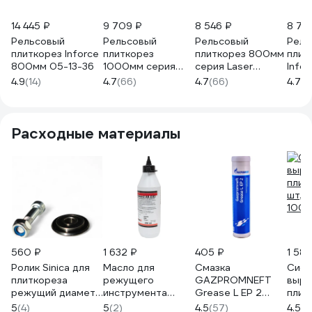
14 445 ₽
9 709 ₽
8 546 ₽
8 70
Рельсовый
Рельсовый
Рельсовый
Рель
плиткорез Inforce
плиткорез
плиткорез 800мм
плит
800мм 05-13-36
1000мм серия
серия Laser
Infor
Laser Gigant
Gigant
4.9
(14)
4.7
(66)
4.7
(66)
4.7
(2
Professional PTC-
Professional PTC-
1000L
800L
Расходные материалы
560 ₽
1 632 ₽
405 ₽
1 581
Ролик Sinica для
Масло для
Смазка
Сист
плиткореза
режущего
GAZPROMNEFT
выра
режущий диаметр
инструмента
Grease L EP 2
плит
22х5мм, YG6 PRO
RusBond
400g 254110024
шт, 1
5
(4)
5
(2)
4.5
(57)
4.5
(2