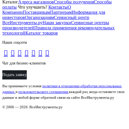
Каталог
Адреса магазинов
Способы получения
Способы
оплаты
Что улучшить?
Контакты
О
Компании
Поставщикам
Партнерам
Информация для
инвесторов
Организациям
Сервисный центр
ВсеИнструменты.ру
Наши закупки
Сервисные центры
производителей
Правила применения рекомендательных
технологий
Каталог товаров
Наши соцсети
Чат для бизнес-клиентов
Подать заявку
Вы принимаете условия
политики в отношении обработки персональных
данных
и
пользовательского соглашения
каждый раз, когда оставляете свои
данные в любой форме обратной связи на сайте ВсеИнструменты.ру
© 2006 — 2026. ВсеИнструменты.ру