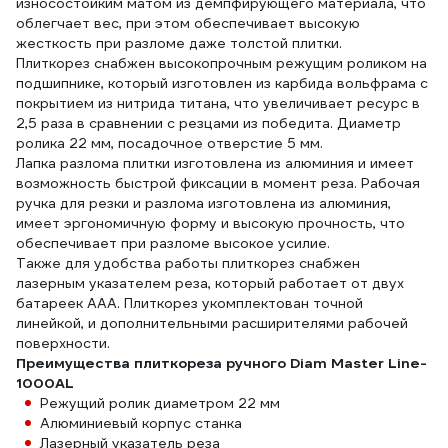
износостойким матом из демпфирующего материала, что
облегчает вес, при этом обеспечивает высокую
жесткость при разломе даже толстой плитки.
Плиткорез снабжен высокопрочным режущим роликом на
подшипнике, который изготовлен из карбида вольфрама с
покрытием из нитрида титана, что увеличивает ресурс в
2,5 раза в сравнении с резцами из победита. Диаметр
ролика 22 мм, посадочное отверстие 5 мм.
Лапка разлома плитки изготовлена из алюминия и имеет
возможность быстрой фиксации в момент реза. Рабочая
ручка для резки и разлома изготовлена из алюминия,
имеет эргономичную форму и высокую прочность, что
обеспечивает при разломе высокое усилие.
Также для удобства работы плиткорез снабжен
лазерным указателем реза, который работает от двух
батареек ААА. Плиткорез укомплектован точной
линейкой, и дополнительными расширителями рабочей
поверхности.
Преимущества плиткореза ручного Diam Master Line-
1000AL
Режущий ролик диаметром 22 мм
Алюминиевый корпус станка
Лазерный указатель реза