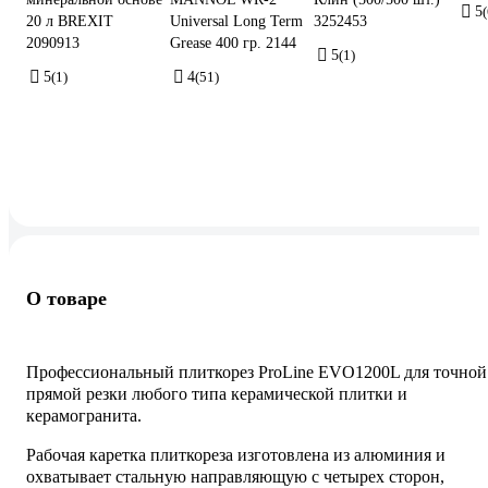
5
(
20 л BREXIT
Universal Long Term
3252453
2090913
Grease 400 гр. 2144
5
(1)
5
(1)
4
(51)
О товаре
Профессиональный плиткорез ProLine EVO1200L для точной
прямой резки любого типа керамической плитки и
керамогранита.
Рабочая каретка плиткореза изготовлена из алюминия и
охватывает стальную направляющую с четырех сторон,