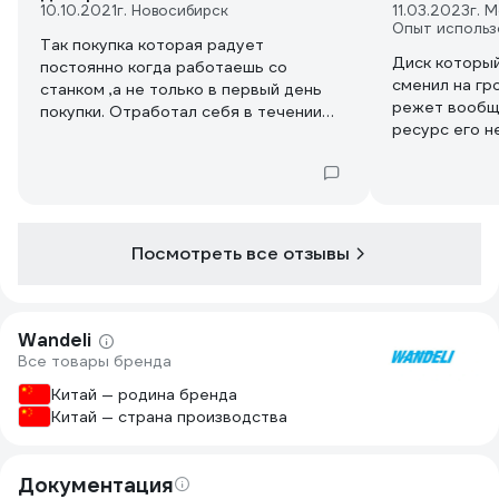
10.10.2021
г. Новосибирск
11.03.2023
г. 
Опыт использ
Так покупка которая радует
Диск который
постоянно когда работаешь со
сменил на гр
станком ,а не только в первый день
режет вообщ
покупки. Отработал себя в течении
ресурс его н
месяца . Вопрос с брызгами решил
качество важ
путём покупки дешевого линолеума
пренебречь.
2*2м раскатываю под плиткорезом и
периодически тряпкой убираю.
Посмотреть все отзывы
Wandeli
Все товары бренда
Китай — родина бренда
Китай — страна производства
Документация