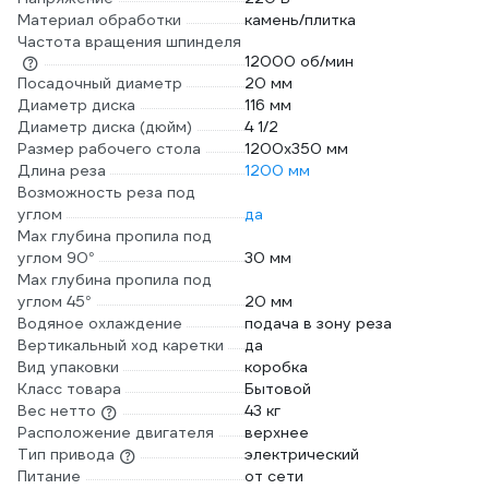
Материал обработки
камень/плитка
Частота вращения шпинделя
12000 об/мин
Посадочный диаметр
20 мм
Диаметр диска
116 мм
Диаметр диска (дюйм)
4 1/2
Размер рабочего стола
1200х350 мм
Длина реза
1200 мм
Возможность реза под
углом
да
Max глубина пропила под
углом 90°
30 мм
Max глубина пропила под
углом 45°
20 мм
Водяное охлаждение
подача в зону реза
Вертикальный ход каретки
да
Вид упаковки
коробка
Класс товара
Бытовой
Вес нетто
43 кг
Расположение двигателя
верхнее
Тип привода
электрический
Питание
от сети