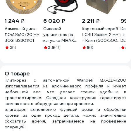
1 244 ₽
6 020 ₽
2 211 ₽
996
Алмазный диск
Силовой
Картонный короб
Клин
110х1.8х10х20 мм
удлинитель на
ПСВП Зажим 2 мм
шт) 
BOSI BS301101
катушке MIRAX
+ Клин (500/500
DLS
пвс 3x2.5 50м
шт.) 3252453
2
(1)
3.5
(41)
5
(1)
5
(
3500вт 55051-50
О товаре
Плиткорез с автоматикой Wandeli QX-ZD-1200
изготавливается из алюминиевого профиля и имеет
небольшой вес, что делает станок удобным в
транспортировке. Складная конструкция гарантирует
компактность оборудования при хранении.
Благодаря выполнению функций резки и обработки
кромки за один проход детали, можно значительно
сократить время, затрачиваемое на проведение
операций.