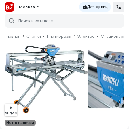
Москва
Для юрлиц
Поиск в каталоге
Главная
/
Станки
/
Плиткорезы
/
Электро
/
Стационарны
видео
Нет в наличии