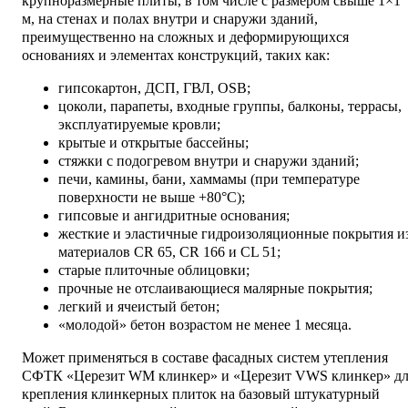
крупноразмерные плиты, в том числе с размером свыше 1×1
м, на стенах и полах внутри и снаружи зданий,
преимущественно на сложных и деформирующихся
основаниях и элементах конструкций, таких как:
гипсокартон, ДСП, ГВЛ, OSB;
цоколи, парапеты, входные группы, балконы, террасы,
эксплуатируемые кровли;
крытые и открытые бассейны;
стяжки с подогревом внутри и снаружи зданий;
печи, камины, бани, хаммамы (при температуре
поверхности не выше +80°C);
гипсовые и ангидритные основания;
жесткие и эластичные гидроизоляционные покрытия и
материалов CR 65, CR 166 и CL 51;
старые плиточные облицовки;
прочные не отслаивающиеся малярные покрытия;
легкий и ячеистый бетон;
«молодой» бетон возрастом не менее 1 месяца.
Может применяться в составе фасадных систем утепления
СФТК «Церезит WM клинкер» и «Церезит VWS клинкер» дл
крепления клинкерных плиток на базовый штукатурный