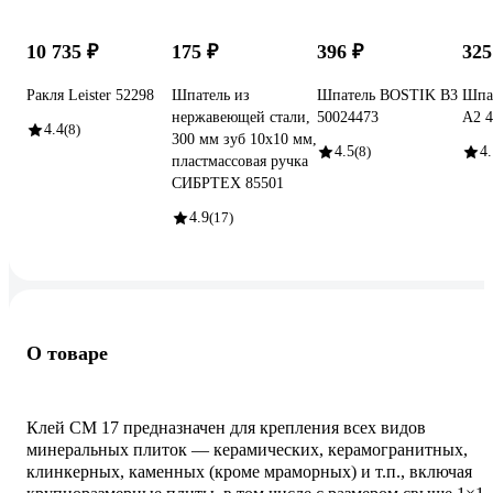
10 735 ₽
175 ₽
396 ₽
325
Ракля Leister 52298
Шпатель из
Шпатель BOSTIK В3
Шпа
нержавеющей стали,
50024473
А2 4
4.4
(8)
300 мм зуб 10х10 мм,
4.5
(8)
4.
пластмассовая ручка
СИБРТЕХ 85501
4.9
(17)
О товаре
Клей СМ 17 предназначен для крепления всех видов
минеральных плиток — керамических, керамогранитных,
клинкерных, каменных (кроме мраморных) и т.п., включая