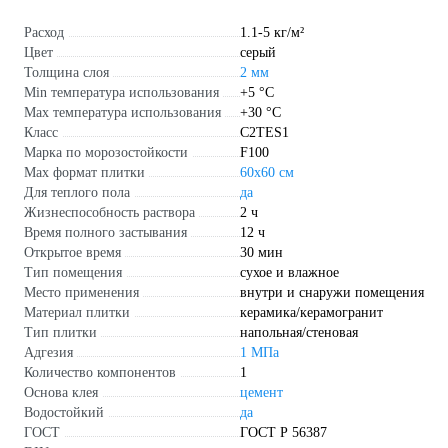
Расход
1.1-5 кг/м²
Цвет
серый
Толщина слоя
2 мм
Min температура использования
+5 °С
Max температура использования
+30 °С
Класс
С2ТЕS1
Марка по морозостойкости
F100
Max формат плитки
60х60 см
Для теплого пола
да
Жизнеспособность раствора
2 ч
Время полного застывания
12 ч
Открытое время
30 мин
Тип помещения
сухое и влажное
Место применения
внутри и снаружи помещения
Материал плитки
керамика/керамогранит
Тип плитки
напольная/стеновая
Адгезия
1 МПа
Количество компонентов
1
Основа клея
цемент
Водостойкий
да
ГОСТ
ГОСТ Р 56387