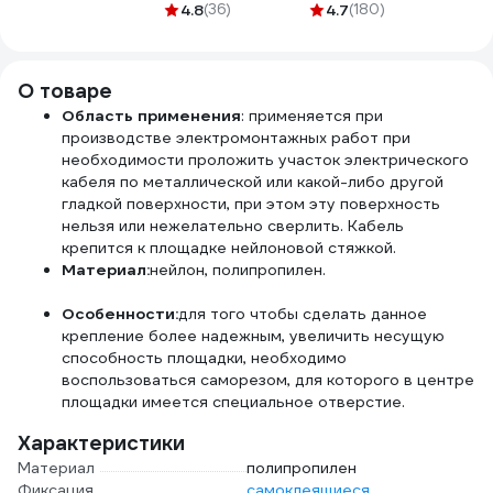
7,5x72 100 шт
шаг,
854D0808
4.8
(36)
4.7
(180)
KR-0
123851
оксидированный, 1
кг (примерно 195
шт) 123535
О товаре
Область применения
: применяется при
производстве электромонтажных работ при
необходимости проложить участок электрического
кабеля по металлической или какой-либо другой
гладкой поверхности, при этом эту поверхность
нельзя или нежелательно сверлить. Кабель
крепится к площадке нейлоновой стяжкой.
Материал:
нейлон, полипропилен.
Особенности:
для того чтобы сделать данное
крепление более надежным, увеличить несущую
способность площадки, необходимо
воспользоваться саморезом, для которого в центре
площадки имеется специальное отверстие.
Характеристики
Материал
полипропилен
Фиксация
самоклеящиеся