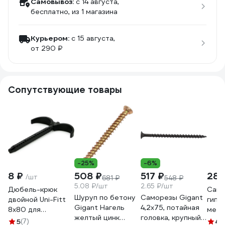
Самовывоз:
c 14 августа,
бесплатно
, из 1 магазина
Курьером:
c 15 августа,
от 290 ₽
Сопутствующие товары
-25%
-6%
8 ₽
508 ₽
517 ₽
283
/шт
681 ₽
548 ₽
5.08 ₽/шт
2.65 ₽/шт
Дюбель-крюк
Само
Шуруп по бетону
Саморезы Gigant
двойной Uni-Fitt
гипс
Gigant Нагель
4,2x75, потайная
8x80 для
мета
желтый цинк
головка, крупный
фиксации труб
3,5x
5
(7)
4.