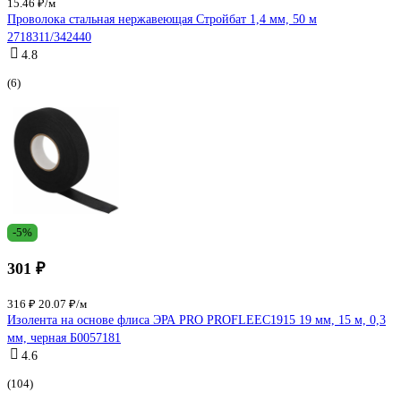
15.46 ₽/м
Проволока стальная нержавеющая Стройбат 1,4 мм, 50 м
2718311/342440
4.8
(6)
-5%
301 ₽
316 ₽
20.07 ₽/м
Изолента на основе флиса ЭРА PRO PROFLEEC1915 19 мм, 15 м, 0,3
мм, черная Б0057181
4.6
(104)