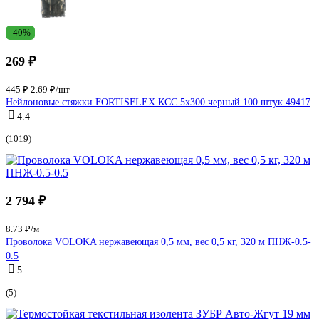
-40%
269 ₽
445 ₽
2.69 ₽/шт
Нейлоновые стяжки FORTISFLEX КСС 5х300 черный 100 штук 49417
4.4
(1019)
2 794 ₽
8.73 ₽/м
Проволока VOLOKA нержавеющая 0,5 мм, вес 0,5 кг, 320 м ПНЖ-0.5-
0.5
5
(5)