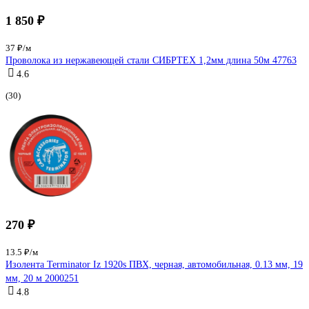
1 850 ₽
37 ₽/м
Проволока из нержавеющей стали СИБРТЕХ 1,2мм длина 50м 47763
4.6
(30)
270 ₽
13.5 ₽/м
Изолента Terminator Iz 1920s ПВХ, черная, автомобильная, 0.13 мм, 19
мм, 20 м 2000251
4.8