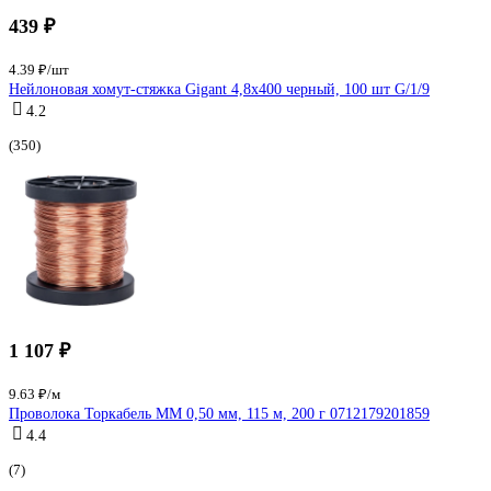
439 ₽
4.39 ₽/шт
Нейлоновая хомут-стяжка Gigant 4,8х400 черный, 100 шт G/1/9
4.2
(350)
1 107 ₽
9.63 ₽/м
Проволока Торкабель ММ 0,50 мм, 115 м, 200 г 0712179201859
4.4
(7)