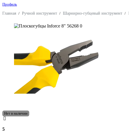
Профиль
Главная
/
Ручной инструмент
/
Шарнирно-губцевый инструмент
/
П
Нет в наличии
5