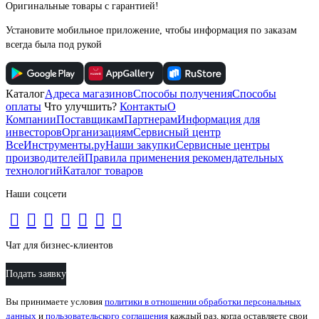
Оригинальные товары с гарантией!
Установите мобильное приложение, чтобы информация по заказам
всегда была под рукой
Каталог
Адреса магазинов
Способы получения
Способы
оплаты
Что улучшить?
Контакты
О
Компании
Поставщикам
Партнерам
Информация для
инвесторов
Организациям
Сервисный центр
ВсеИнструменты.ру
Наши закупки
Сервисные центры
производителей
Правила применения рекомендательных
технологий
Каталог товаров
Наши соцсети
Чат для бизнес-клиентов
Подать заявку
Вы принимаете условия
политики в отношении обработки персональных
данных
и
пользовательского соглашения
каждый раз, когда оставляете свои