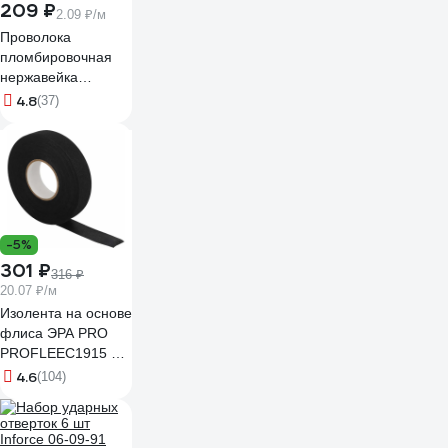
209 ₽
2.09 ₽/м
Проволока
пломбировочная
нержавейка
0,5/100м витая ТПК
4.8
(37)
Технологии
Контроля 24115
-5%
301 ₽
316 ₽
20.07 ₽/м
Изолента на основе
флиса ЭРА PRO
PROFLEEC1915 19
мм, 15 м, 0,3 мм,
4.6
(104)
черная Б0057181