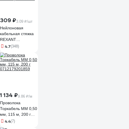
309 ₽
3.09 ₽/шт
Нейлоновая
кабельная стяжка
REXANT
300x4,8мм, черная
4.7
(348)
100 шт/уп 07-1303
1 134 ₽
9.86 ₽/м
Проволока
Торкабель ММ 0,50
мм, 115 м, 200 г
0712179201859
4.4
(7)