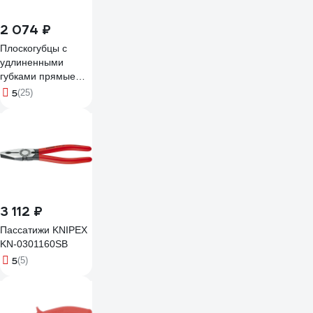
2 074 ₽
Плоскогубцы c
удлиненными
губками прямые
OPAK 180 мм
5
(25)
IZELTAS
3220132180
3 112 ₽
Пассатижи KNIPEX
KN-0301160SB
5
(5)