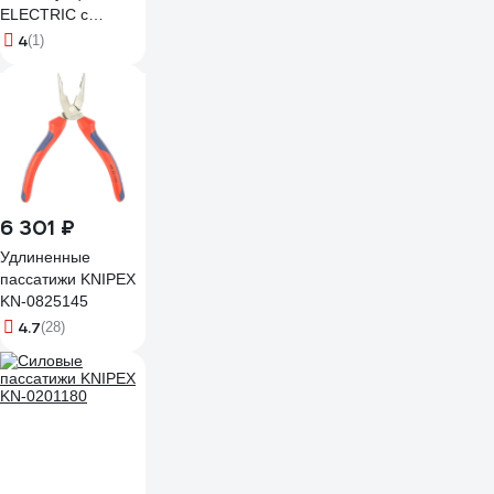
ELECTRIC с
пластиковыми
4
(1)
рукоятками,
углеродистая
сталь, 180 мм,
серия "Гранит"
SQ1009-0102
6 301 ₽
Удлиненные
пассатижи KNIPEX
KN-0825145
4.7
(28)