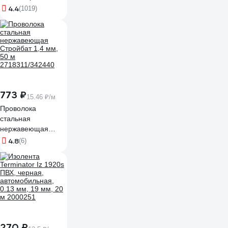
штук 49417
4.4
(1019)
773 ₽
15.46 ₽/м
Проволока
стальная
нержавеющая
Стройбат 1,4 мм,
4.8
(6)
50 м
2718311/342440
270 ₽