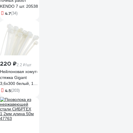
точных работ
KENDO 7 шт. 20538
4.7
(34)
220 ₽
2.2 ₽/шт
Нейлоновая хомут-
стяжка Gigant
3,6х300 белый, 100
шт G/1/18
4.5
(203)