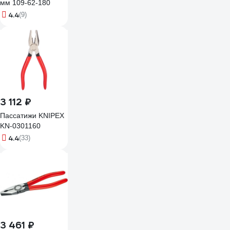
мм 109-62-180
4.4
(9)
3 112 ₽
Пассатижи KNIPEX
KN-0301160
4.4
(33)
3 461 ₽