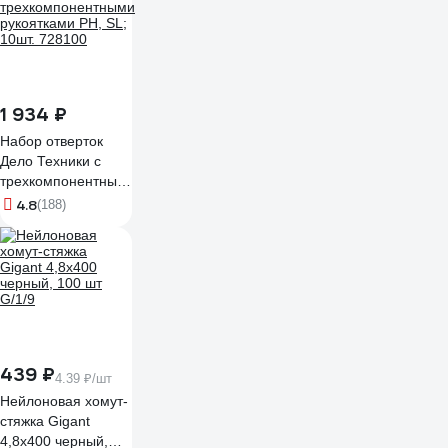
1 934 ₽
Набор отверток
Дело Техники c
трехкомпонентными
рукоятками PH, SL;
4.8
(188)
10шт. 728100
439 ₽
4.39 ₽/шт
Нейлоновая хомут-
стяжка Gigant
4,8х400 черный,