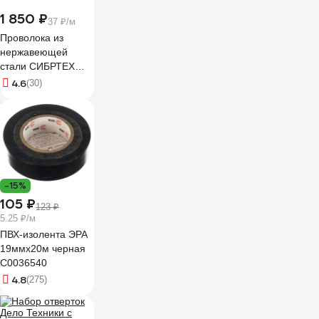
1 850 ₽
37 ₽/м
Проволока из
нержавеющей
стали СИБРТЕХ
1,2мм длина 50м
4.6
(30)
47763
-15%
105 ₽
123 ₽
5.25 ₽/м
ПВХ-изолента ЭРА
19ммх20м черная
C0036540
4.8
(275)