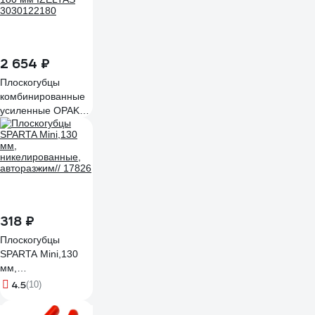
2 654 ₽
Плоскогубцы
комбинированные
усиленные OPAK
180 мм IZELTAS
3030122180
318 ₽
Плоскогубцы
SPARTA Mini,130
мм,
никелированные,
4.5
(10)
авторазжим// 17826