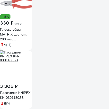
-15%
330 ₽
389 ₽
Плоскогубцы
MATRIX Econom,
200 мм,
шлифованные,
5
(11)
пластмассовые
рукоятки 16994
3 306 ₽
Пассатижи KNIPEX
KN-0301180SB
5
(5)