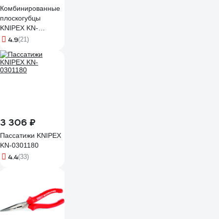
Комбинированные
плоскогубцы
KNIPEX KN-
0301140
4.9
(21)
3 306 ₽
Пассатижи KNIPEX
KN-0301180
4.4
(33)