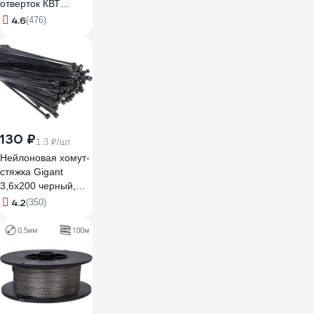
отверток КВТ
Профи НИО-09
4.6
(476)
78620
130 ₽
1.3 ₽/шт
Нейлоновая хомут-
стяжка Gigant
3,6х200 черный,
100 шт G/1/4
4.2
(350)