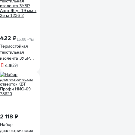
422 ₽
16.88 ₽/м
Термостойкая
текстильная
изолента ЗУБР
Авто-Жгут 19 мм х
4.8
(29)
25 м 1236-2
2 118 ₽
Набор
диэлектрических