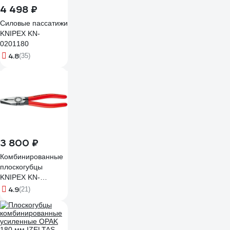
4 498 ₽
Силовые пассатижи
KNIPEX KN-
0201180
4.8
(35)
3 800 ₽
Комбинированные
плоскогубцы
KNIPEX KN-
0301200
4.9
(21)