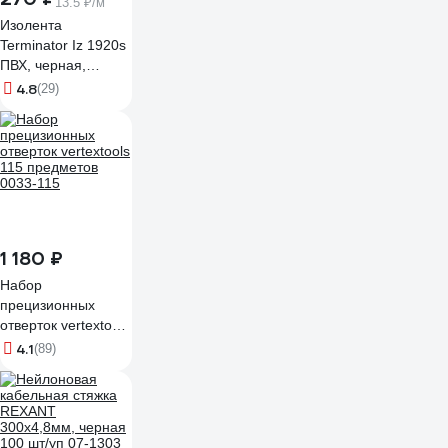
13.5 ₽/м
Изолента
Terminator Iz 1920s
ПВХ, черная,
автомобильная,
4.8
(29)
0.13 мм, 19 мм, 20
м 2000251
1 180 ₽
Набор
прецизионных
отверток vertextools
115 предметов
4.1
(89)
0033-115