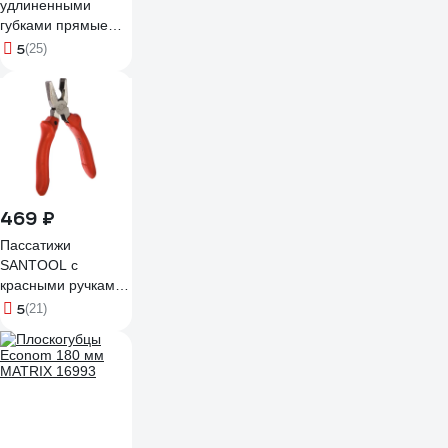
удлиненными
губками прямые
OPAK 160 мм
5
(25)
IZELTAS
3220132160
469 ₽
Пассатижи
SANTOOL с
красными ручками
180 мм 031102-
5
(21)
001-180