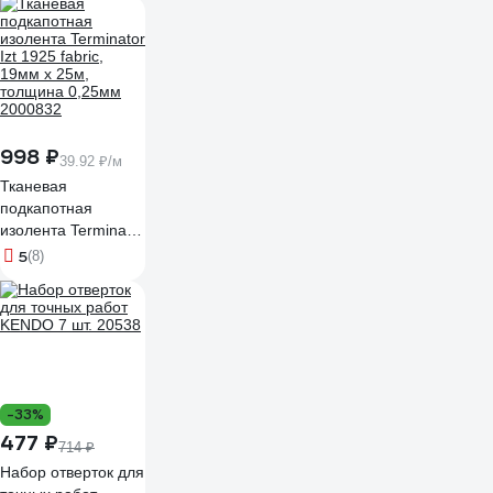
998 ₽
39.92 ₽/м
Тканевая
подкапотная
изолента Terminator
Izt 1925 fabric,
5
(8)
19мм х 25м,
толщина 0,25мм
2000832
-33%
477 ₽
714 ₽
Набор отверток для