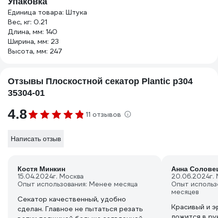
Упаковка
Единица товара: Штука
Вес, кг: 0.21
Длина, мм: 140
Ширина, мм: 23
Высота, мм: 247
Отзывы Плоскостной секатор Plantic p304
35304-01
4.8
11 отзывов
Написать отзыв
Костя Минкин
Анна Солове
15.04.2024
г. Москва
20.06.2024
г.
Опыт использования: Менее месяца
Опыт использ
месяцев
Секатор качественный, удобно
Красивый и э
сделан. Главное не пытаться резать
ложится в рук