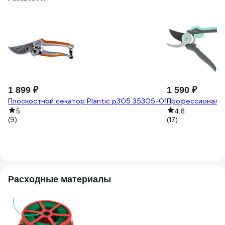
1 899 ₽
1 590 ₽
Плоскостной секатор Plantic p305 35305-01
Профессиональн
5
4.8
(9)
(17)
Расходные материалы
-