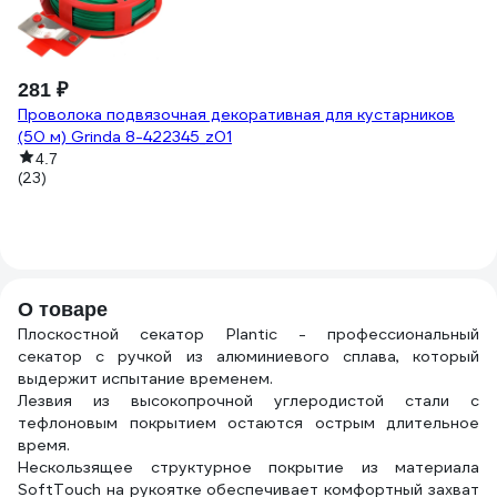
1
1 
Дж
1
281 ₽
(1
Проволока подвязочная декоративная для кустарников
(50 м) Grinda 8-422345_z01
4.7
(23)
О товаре
Плоскостной секатор Plantic - профессиональный
секатор с ручкой из алюминиевого сплава, который
выдержит испытание временем.
Лезвия из высокопрочной углеродистой стали с
тефлоновым покрытием остаются острым длительное
время.
Нескользящее структурное покрытие из материала
SoftTouch на рукоятке обеспечивает комфортный захват