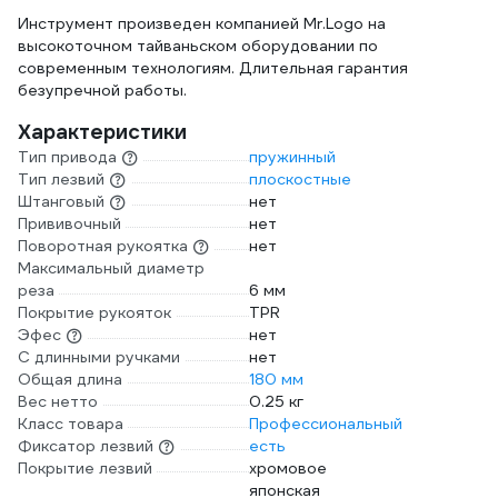
Инструмент произведен компанией Mr.Logo на
высокоточном тайваньском оборудовании по
современным технологиям. Длительная гарантия
безупречной работы.
Характеристики
Тип привода
пружинный
Тип лезвий
плоскостные
Штанговый
нет
Прививочный
нет
Поворотная рукоятка
нет
Максимальный диаметр
реза
6 мм
Покрытие рукояток
TPR
Эфес
нет
С длинными ручками
нет
Общая длина
180 мм
Вес нетто
0.25 кг
Класс товара
Профессиональный
Фиксатор лезвий
есть
Покрытие лезвий
хромовое
японская