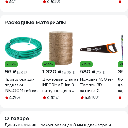
идеально для
5
(7)
4.9
(38)
4.1
клубники и
помидор 2690
Расходные материалы
-35%
-14%
-19%
-14
96 ₽
1 320 ₽
580 ₽
359
148 ₽
1 528 ₽
713 ₽
Проволока для
Джутовый шпагат
Ножовка 450 мм
Ловч
подвязки
INFORMAT 1кг, 3
Тефлон 3D
дере
INBLOOM гибкая
нити, толщина
заточка 2
садо
20 м x диаметр 1.8
3мм, 1680 текс
компонентная
вред
4.7
(6)
4.5
(12)
4.8
(168)
4.
мм, металл 154-011
TC-1000
рукоятка Вихрь
NoGu
73/2/4/9
СЗ.
О товаре
Данные ножницы режут ветки до 8 мм в диаметре и