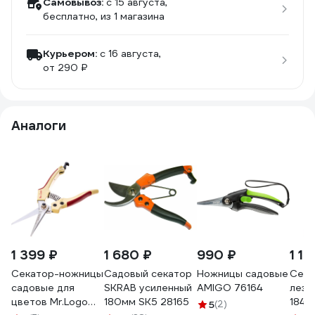
Самовывоз:
c 15 августа,
бесплатно
, из 1 магазина
Курьером:
c 16 августа,
от 290 ₽
Аналоги
1 399 ₽
1 680 ₽
990 ₽
1 14
Секатор-ножницы
Садовый секатор
Ножницы садовые
Сека
садовые для
SKRAB усиленный
AMIGO 76164
лезв
цветов Mr.Logo
180мм SK5 28165
1845
5
(2)