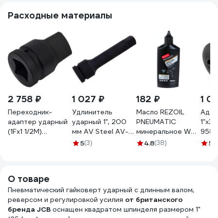
Расходные материалы
2 758 ₽
1 027 ₽
182 ₽
1 0
Переходник-
Удлинитель
Масло REZOIL
Адап
адаптер ударный
ударный 1", 200
PNEUMATIC
1"х3
(1Fх1 1/2M)
мм AV Steel AV-
минеральное WH-
958
ПНЕВМО-ТРЕЙД
749200
45 0.1 л Rezer
5
(3)
4.8
(38)
5
(
PT-IA-04-05
03.008.00016
О товаре
Пневматический гайковерт ударный с длинным валом,
реверсом и регулировкой усилия
от британского
бренда JCB
оснащен квадратом шпинделя размером 1"