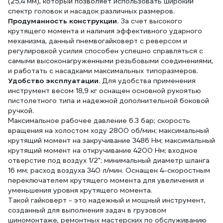
(25,4 мм), который позволяет использовать широкий
спектр головок и насадок различных размеров.
Продуманность конструкции.
За счет высокого
крутящего момента и наличия эффективного ударного
механизма, данный пнемвогайковерт с реверсом и
регулировкой усилия способен успешно справляться с
самыми высоконагруженными резьбовыми соединениями,
и работать с насадками максимальных типоразмеров.
Удобство эксплуатации.
Для удобства применения
инструмент весом 18,9 кг оснащен основной рукоятью
пистолетного типа и надежной дополнительной боковой
ручкой.
Максимальное рабочее давление 6.3 бар; скорость
вращения на холостом ходу 2800 об/мин; максимальный
крутящий момент на закручивание 3486 Нм; максимальный
крутящий момент на откручивание 4200 Нм; входное
отверстие под воздух 1/2"; минимальный диаметр шланга
16 мм; расход воздуха 340 л/мин. Оснащен 4-скоростным
переключателем крутящего момента для увеличения и
уменьшения уровня крутящего момента.
Такой гайковерт - это надежный и мощный инструмент,
созданный для выполнения задач в грузовом
шиномонтаже, ремонтных мастерских по обслуживанию