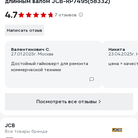
длинным валом JCB-RP7495(58332)
4.7
7 отзывов
Написать отзыв
Валентинович С.
Никита
27.01.2025
г. Москва
23.04.2025
г.
Достойный гайковерт для ремонта
цена = качес
коммерческой техники
Посмотреть все отзывы
JCB
Все товары бренда