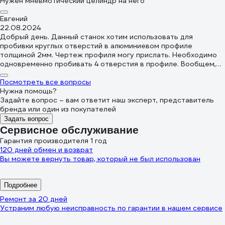
Нужен мневмотический целиндр на него
Евгений
22.08.2024
Добрый день. Данный станок хотим использовать для
пробивки круглых отверстий в алюминиевом профиле
толщиной 2мм. Чертеж профиля могу прислать. Необходимо
одновременно пробивать 4 отверстия в профиле. Вообщем,
необходима разработка оснастки. мой телефон * Евгений.
Ждем звонка технического специалиста
Посмотреть все вопросы
Нужна помощь?
Задайте вопрос – вам ответит наш эксперт, представитель
бренда или один из покупателей
Задать вопрос
Сервисное обслуживание
Гарантия производителя 1 год
120 дней обмен и возврат
Вы можете вернуть товар, который не был использован
Подробнее
Ремонт за 20 дней
Устраним любую неисправность по гарантии в нашем сервисе