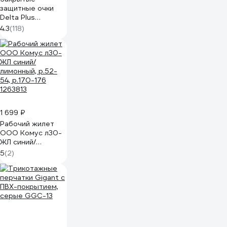
защитные очки
Delta Plus
GALERAS
4.3
(118)
прозрачные
GALERVI
1 699 ₽
Рабочий жилет
ООО Комус л30-
ЖЛ синий/
лимонный, р.52-
5
(2)
54, р.170-176
1263813