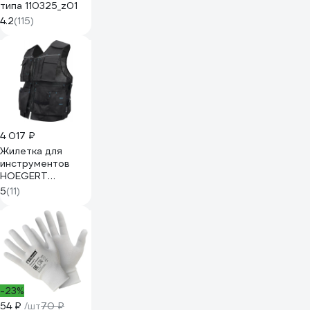
типа 110325_z01
4.2
(115)
4 017 ₽
Жилетка для
инструментов
HOEGERT
TECHNIK HELWIG
5
(11)
HT5K930
-23%
54 ₽
/шт
70 ₽