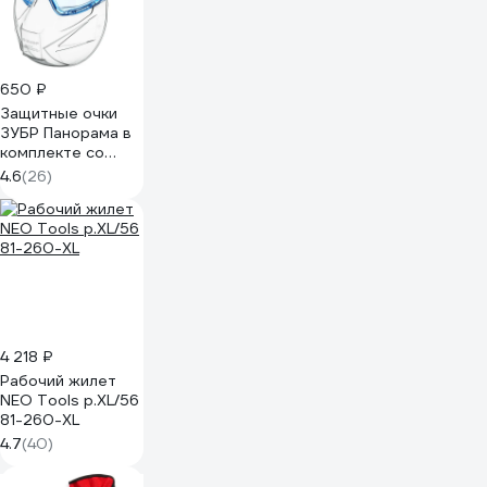
650 ₽
Защитные очки
ЗУБР Панорама в
комплекте со
щитком 110233
4.6
(26)
4 218 ₽
Рабочий жилет
NEO Tools p.XL/56
81-260-XL
4.7
(40)