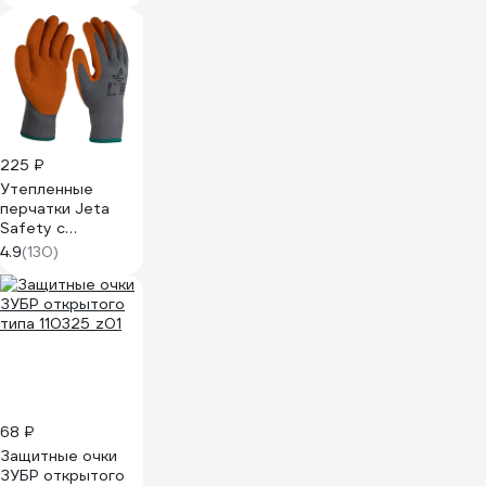
225 ₽
Утепленные
перчатки Jeta
Safety с
латексным
4.9
(130)
покрытием,
размер 9/L JLW-
101-L
68 ₽
Защитные очки
ЗУБР открытого