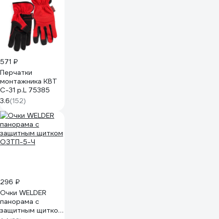
571 ₽
Перчатки
монтажника КВТ
С-31 р.L 75385
3.6
(152)
296 ₽
Очки WELDER
панорама с
защитным щитком