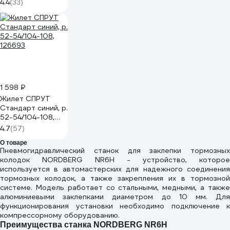
ОЗТП-5-Ч
4.4
(33)
1 598 ₽
Жилет СПРУТ
Стандарт синий, р.
52-54/104-108,
126693
4.7
(57)
О товаре
Пневмогидравлический станок для заклепки тормозных
колодок NORDBERG NR6H - устройство, которое
используется в автомастерских для надежного соединения
тормозных колодок, а также закрепления их в тормозной
системе. Модель работает со стальными, медными, а также
алюминиевыми заклепками диаметром до 10 мм. Для
функционирования установки необходимо подключение к
компрессорному оборудованию.
Преимущества станка NORDBERG NR6H