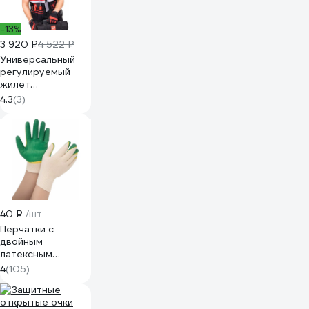
-13%
3 920 ₽
4 522 ₽
Универсальный
регулируемый
жилет
монтажника
4.3
(3)
Система LO43175
КМ-
TOOLVESTBAG-
23
40 ₽
/шт
Перчатки с
двойным
латексным
обливом Gigant 13
4
(105)
класс,1 пара,
зеленые GGL-16