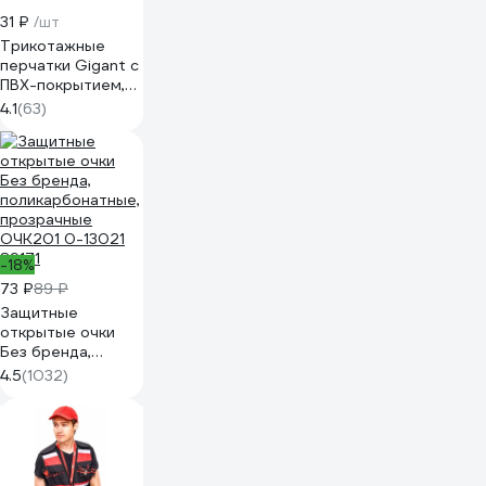
31 ₽
/шт
Трикотажные
перчатки Gigant с
ПВХ-покрытием,
серые GGC-13
4.1
(63)
-18%
73 ₽
89 ₽
Защитные
открытые очки
Без бренда,
поликарбонатные,
4.5
(1032)
прозрачные
ОЧК201 0-13021
89171