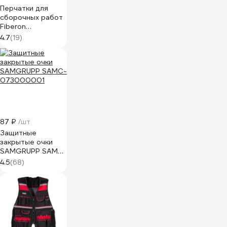
Перчатки для
сборочных работ
Fiberon
полиэстер, 9/L,
4.7
(19)
белые, 123108
87 ₽
/шт
Защитные
закрытые очки
SAMGRUPP SAMC-
073000001
4.5
(68)