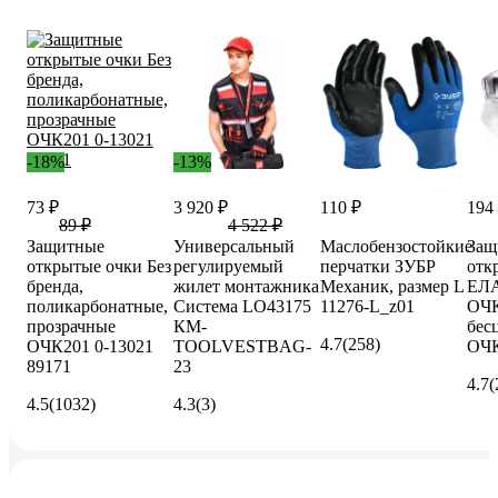
-18%
-13%
73 ₽
3 920 ₽
110 ₽
194
89 ₽
4 522 ₽
Защитные
Универсальный
Маслобензостойкие
Защ
открытые очки Без
регулируемый
перчатки ЗУБР
отк
бренда,
жилет монтажника
Механик, размер L
ЕЛ
поликарбонатные,
Система LO43175
11276-L_z01
ОЧ
прозрачные
КМ-
бес
4.7
(258)
ОЧК201 0-13021
TOOLVESTBAG-
ОЧК
89171
23
4.7
(
4.5
(1032)
4.3
(3)