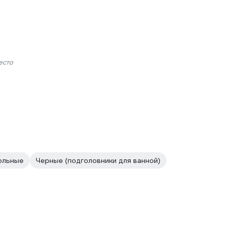
есто
ольные
Черные (подголовники для ванной)