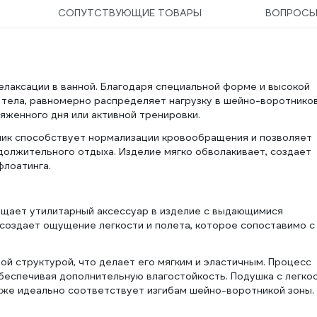
СОПУТСТВУЮЩИЕ ТОВАРЫ
ВОПРОС
елаксации в ванной. Благодаря специальной форме и высокой
 тела, равномерно распределяет нагрузку в шейно-воротнико
яженного дня или активной тренировки.
ник способствует нормализации кровообращения и позволяет
должительного отдыха. Изделие мягко обволакивает, создает
флоатинга.
щает утилитарный аксессуар в изделие с выдающимися
создает ощущение легкости и полета, которое сопоставимо с
ой структурой, что делает его мягким и эластичным. Процесс
беспечивая дополнительную влагостойкость. Подушка с легко
кже идеально соответствует изгибам шейно-воротникой зоны.