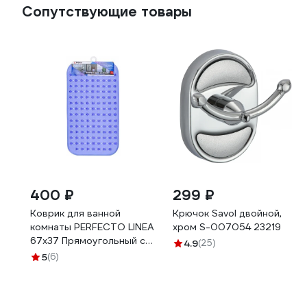
Сопутствующие товары
400 ₽
299 ₽
Коврик для ванной
Крючок Savol двойной,
комнаты PERFECTO LINEA
хром S-007054 23219
67x37 Прямоугольный с
4.9
(25)
пузырьками 22-267377
5
(6)
ЦГ-5156776836