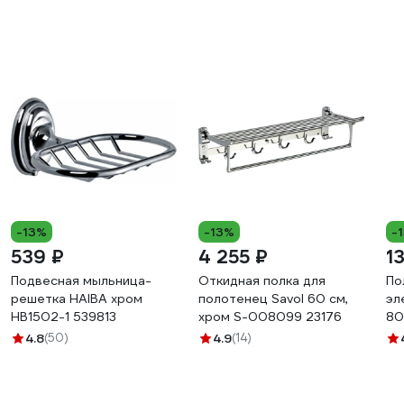
-13%
-13%
-
539 ₽
4 255 ₽
1
Подвесная мыльница-
Откидная полка для
По
решетка HAIBA хром
полотенец Savol 60 см,
эл
HB1502-1 539813
хром S-008099 23176
80
80
4.8
(50)
4.9
(14)
00