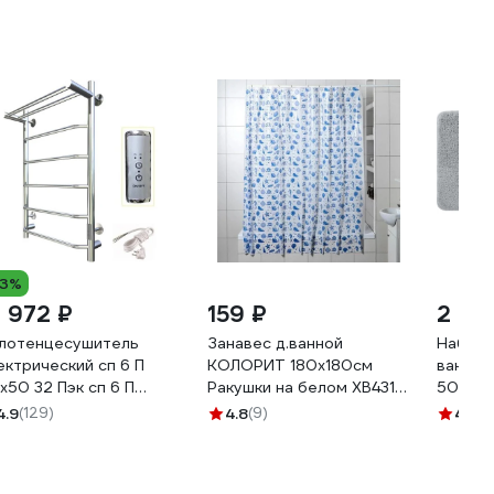
13%
3 972 ₽
159 ₽
2 38
лотенцесушитель
Занавес д.ванной
Набор 
ектрический сп 6 П
КОЛОРИТ 180x180см
ванной
х50 32 Пэк сп 6 П
Ракушки на белом ХВ4317
50х80 
х50 32 Тругор
0-00/09-11
микроф
4.9
(129)
4.8
(9)
4.9
(1
267364 00-00031641
BSET02