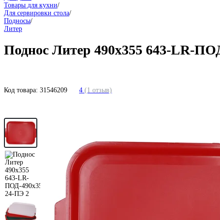
Товары для кухни
/
Для сервировки стола
/
Подносы
/
Литер
Поднос Литер 490x355 643-LR-ПО
Код товара:
31546209
4
(1 отзыв)