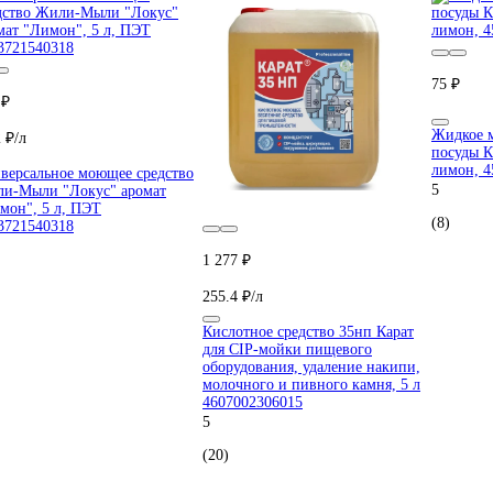
75 ₽
 ₽
Жидкое м
 ₽/л
посуды К
лимон, 4
версальное моющее средство
5
и-Мыли "Локус" аромат
мон", 5 л, ПЭТ
(8)
3721540318
1 277 ₽
255.4 ₽/л
Кислотное средство 35нп Карат
для CIP-мойки пищевого
оборудования, удаление накипи,
молочного и пивного камня, 5 л
4607002306015
5
(20)