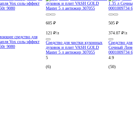
605 ₽
505 ₽
121 ₽/л
374.07 ₽/л
оющее средство для
апля Vox соль-эффект
Средство для чистки кухонных
Средство для 
50г 9080
духовок и плит VASH GOLD
Сочный Лимо
Master 5 л антижир 307055
0001009734 6
5
4.9
(6)
(50)