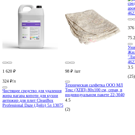
376
75.2
Уни
Жил
"Ли
462
3.5
1 620 ₽
98 ₽
/шт
(25)
324 ₽/л
Техническая салфетка ООО МЛ
Текс (ХПП) 80x100 см, серая, в
Чистящее средство для удаления
индивидуальном пакете 22-3040
жира нагара копоти для кухни
4.5
антижир для плит CleanBox
Professional Daze (Дейз) 5л 13075
(2)