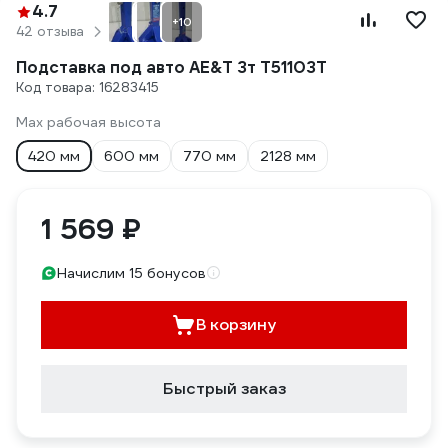
4.7
+10
42 отзыва
Подставка под авто AE&T 3т T51103T
Код товара: 16283415
Max рабочая высота
420 мм
600 мм
770 мм
2128 мм
1 569 ₽
Начислим 15 бонусов
В корзину
Быстрый заказ