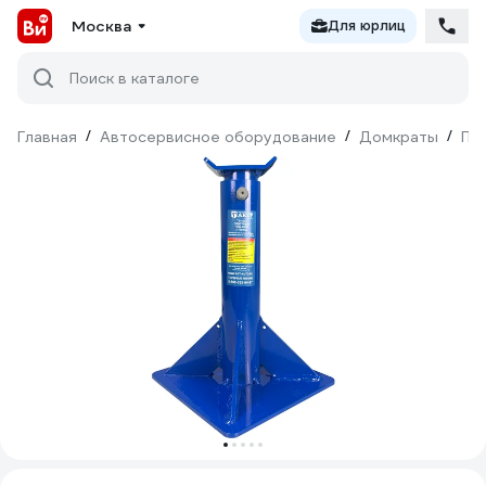
Москва
Для юрлиц
Поиск в каталоге
Главная
/
Автосервисное оборудование
/
Домкраты
/
По