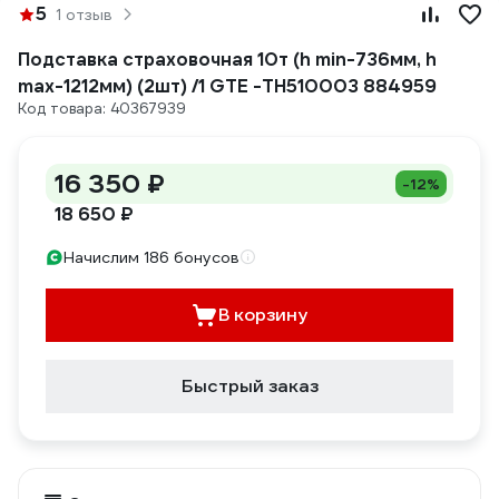
5
1 отзыв
Подставка страховочная 10т (h min-736мм, h
max-1212мм) (2шт) /1 GTE -TH510003 884959
Код товара: 40367939
16 350 ₽
-12%
18 650 ₽
Начислим 186 бонусов
В корзину
Быстрый заказ