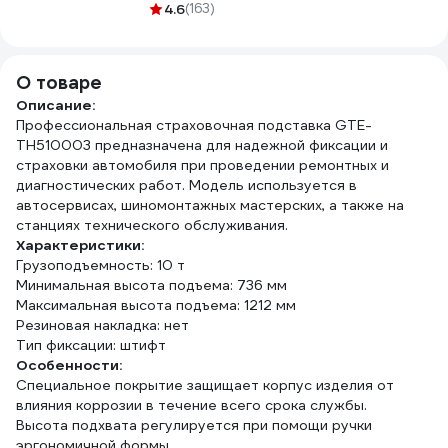
SATA 150
1305-15M16
4.6
(163)
Соро
предметов.
Максимальный
комплект для СТО
О товаре
и автосервисов.
Описание:
09510
Профессиональная страховочная подставка GTE-
TH510003 предназначена для надежной фиксации и
страховки автомобиля при проведении ремонтных и
диагностических работ. Модель используется в
автосервисах, шиномонтажных мастерских, а также на
станциях технического обслуживания.
Характеристики:
Грузоподъемность: 10 т
Минимальная высота подъема: 736 мм
Максимальная высота подъема: 1212 мм
Резиновая накладка: нет
Тип фиксации: штифт
Особенности:
Специальное покрытие защищает корпус изделия от
влияния коррозии в течение всего срока службы.
Высота подхвата регулируется при помощи ручки
эргономичной формы.