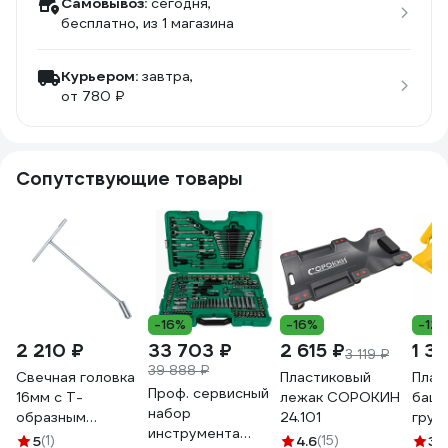
Самовывоз:
сегодня,
бесплатно
, из 1 магазина
Курьером:
завтра,
от 780 ₽
Сопутствующие товары
-16%
-16%
-12
2 210 ₽
33 703 ₽
2 615 ₽
1 3
3 119 ₽
39 888 ₽
Свечная головка
Пластиковый
Плас
Проф. сервисный
16мм с Т-
лежак СОРОКИН
башм
набор
образным
24.101
груз
инструмента
воротком Hans
тран
5
(1)
4.6
(15)
3.