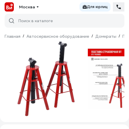
Москва
Для юрлиц
Поиск в каталоге
Главная
/
Автосервисное оборудование
/
Домкраты
/
По