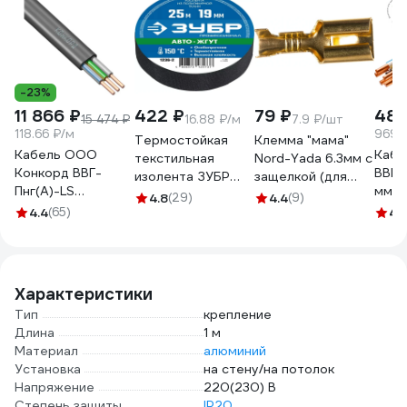
-23%
11 866 ₽
422 ₽
79 ₽
48 
15 474 ₽
16.88 ₽/м
7.9 ₽/шт
118.66 ₽/м
969.
Термостойкая
Клемма "мама"
Кабель ООО
Кабе
текстильная
Nord-Yada 6.3мм с
Конкорд ВВГ-
ВВГн
изолента ЗУБР
защелкой (для
Пнг(А)-LS
мм 5
Авто-Жгут 19 мм х
разъемов) 1.5-
4.8
(29)
4.4
(9)
3x2,5ок(N, PE) -
115
4.4
(65)
25 м 1236-2
2.5кв.мм 906369
4.
0,66 (100м) Бухта
100м 4663
Характеристики
Тип
крепление
Длина
1 м
Материал
алюминий
Установка
на стену/на потолок
Напряжение
220(230) В
Степень защиты
IP20