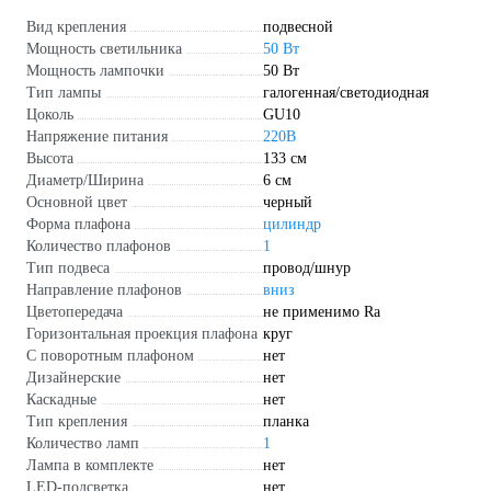
Вид крепления
подвесной
Мощность светильника
50 Вт
Мощность лампочки
50 Вт
Тип лампы
галогенная/светодиодная
Цоколь
GU10
Напряжение питания
220В
Высота
133 см
Диаметр/Ширина
6 см
Основной цвет
черный
Форма плафона
цилиндр
Количество плафонов
1
Тип подвеса
провод/шнур
Направление плафонов
вниз
Цветопередача
не применимо Ra
Горизонтальная проекция плафона
круг
С поворотным плафоном
нет
Дизайнерские
нет
Каскадные
нет
Тип крепления
планка
Количество ламп
1
Лампа в комплекте
нет
LED-подсветка
нет