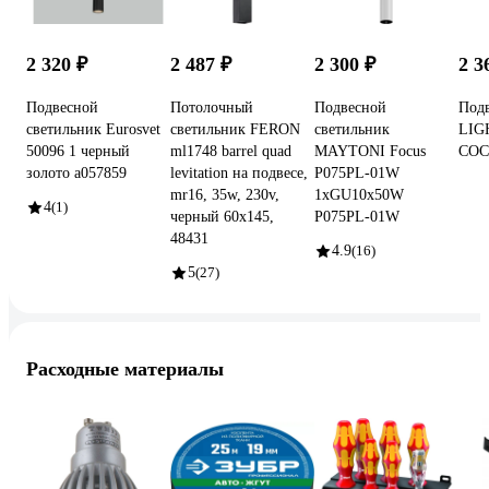
2 320 ₽
2 487 ₽
2 300 ₽
2 3
Подвесной
Потолочный
Подвесной
Под
светильник Eurosvet
светильник FERON
светильник
LIG
50096 1 черный
ml1748 barrel quad
MAYTONI Focus
COC
золото a057859
levitation на подвесе,
P075PL-01W
mr16, 35w, 230v,
1xGU10x50W
4
(1)
черный 60x145,
P075PL-01W
48431
4.9
(16)
5
(27)
Расходные материалы