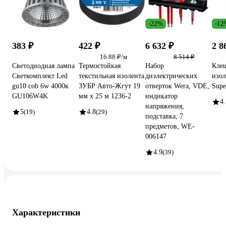
-22%
-12
383 ₽
422 ₽
6 632 ₽
2 8
16.88 ₽/м
8 514 ₽
Светодиодная лампа
Термостойкая
Набор
Клещ
Светкомплект Led
текстильная изолента
диэлектрических
изол
gu10 cob 6w 4000к
ЗУБР Авто-Жгут 19
отверток Wera, VDE,
Supe
GU106W4K
мм х 25 м 1236-2
индикатор
4.
напряжения,
5
(19)
4.8
(29)
подставка, 7
предметов, WE-
006147
4.9
(39)
Характеристики