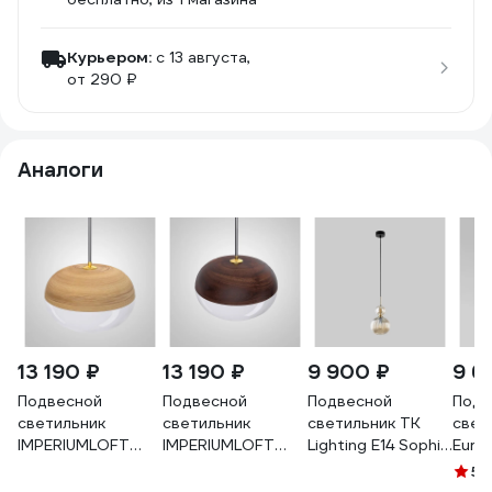
Курьером:
c 13 августа,
от 290 ₽
Аналоги
13 190 ₽
13 190 ₽
9 900 ₽
9 6
Подвесной
Подвесной
Подвесной
Подв
светильник
светильник
светильник TK
свет
IMPERIUMLOFT
IMPERIUMLOFT
Lighting E14 Sophia
Euro
ODVEIG light
ODVEIG dark
Cognac со
белы
5
(1
brown 189772-23
brown 189773-23
стеклянным
a06