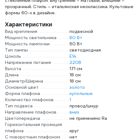
стеклянный плафон: внутренний – матовый, внешний –
прозрачный. Стиль – итальянская неоклассика. Культовые
формы 60-х в дизайне.
Характеристики
Вид крепления
подвесной
Мощность светильника
60 Вт
Мощность лампочки
60 Вт
Тип лампы
светодиодная
Цоколь
E14
Напряжение питания
220В
Высота
171 см
Длина
18 см
Диаметр/Ширина
18 см
Основной цвет
золото
Форма плафона
купольные
Количество плафонов
1
Тип подвеса
провод/шнур
Направление плафонов
вниз
Цветопередача
не применимо Ra
Горизонтальная проекция
плафона
круг
С поворотным плафоном
нет