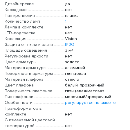
Дизайнерские
да
Каскадные
нет
Тип крепления
планка
Количество ламп
1
Лампа в комплекте
нет
LED-подсветка
нет
Коллекция
Vision
Защита от пыли и влаги
IP20
Площадь освещения
3 м²
Регулировка яркости
нет
Цвет арматуры
золото
Материал арматуры
алюминий
Поверхность арматуры
глянцевая
Материал плафона
стекло
Цвет плафона
белый, прозрачный
Поверхность плафонов
глянцевая/матовая
Тип плафонов
молочный/прозрачный
Особенности
регулируется по высоте
Трансформатор в
комплекте
нет
С изменяемой цветовой
температурой
нет