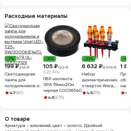
плафоном 11040
черный/янтарный
Расходные материалы
a071823
-7%
-15%
-22%
-14
199 ₽
105 ₽
6 632 ₽
1 81
213 ₽
123 ₽
8 514 ₽
5.25 ₽/м
Светодиодная
Набор
Прес
ПВХ-изолента
лампа для
диэлектрических
обж
ЭРА 19ммх20м
холодильников и
отверток Wera,
нако
черная C0036540
вытяжки Uniel LED-
VDE, индикатор
Giga
4.7
(40)
4.9
(39)
4.
Y25-
4.8
(275)
напряжения,
5W/3000K/E14/CL
подставка, 7
GLZ04TR UL-
предметов, WE-
00007129
006147
О товаре
Арматура – алюминий, цвет – золото. Двойной