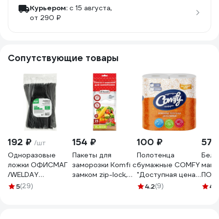
Курьером:
c 15 августа,
от 290 ₽
Сопутствующие товары
192 ₽
154 ₽
100 ₽
572
/шт
Одноразовые
Пакеты для
Полотенца
Белы
ложки ОФИСМАГ
заморозки Komfi с
бумажные COMFY
майк
/WELDAY
замком zip-lock,
"Доступная цена"
ПОЛИ
столовые 180мм
ПВД, 25x30 см
2-сл. 2 рул./вл.12
ручк
5
(29)
4.2
(9)
4.
КОМПЛЕКТ 50шт,
116975
1-7538
см, 
ЭТАЛОН,
штук
пластиковые,