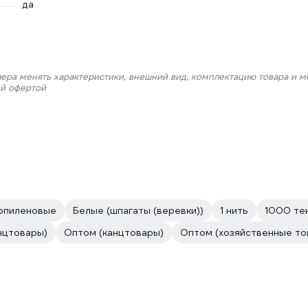
да
лера менять характеристики, внешний вид, комплектацию товара и м
ой офертой
опиленовые
Белые (шпагаты (веревки))
1 нить
1000 те
нцтовары)
Оптом (канцтовары)
Оптом (хозяйственные то