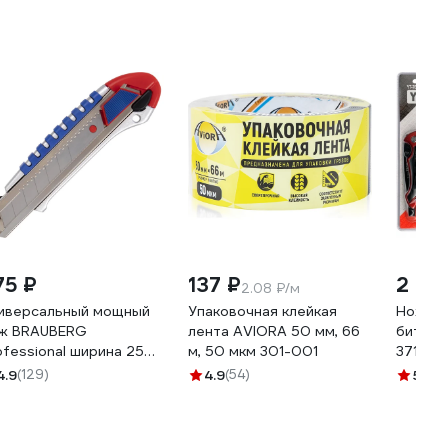
75 ₽
137 ₽
2 13
2.08 ₽/м
иверсальный мощный
Упаковочная клейкая
Нож YA
ж BRAUBERG
лента AVIORA 50 мм, 66
битами
ofessional ширина 25
м, 50 мкм 301-001
371576
, металлический
4.9
(129)
4.9
(54)
5
(2)
рпус 237448