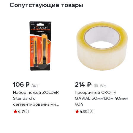
Сопутствующие товары
106 ₽
214 ₽
/шт
1.65 ₽/м
Набор ножей ZOLDER
Прозрачный СКОТЧ
Standard с
GAVIAL 50мм130м 40мкм
сегментированными
404
лезвиями 9 и 18 мм CS-
4.7
(3)
4.8
(39)
1007