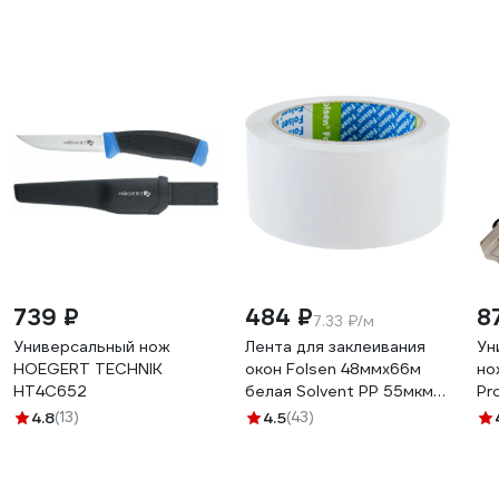
739 ₽
484 ₽
8
7.33 ₽/м
Универсальный нож
Лента для заклеивания
Ун
HOEGERT TECHNIK
окон Folsen 48ммх66м
но
HT4C652
белая Solvent PP 55мкм
Pr
0433948
мм
4.8
(13)
4.5
(43)
ко