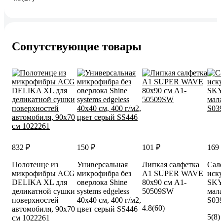
Сопутствующие товары
832 ₽
150 ₽
101 ₽
169
Полотенце из
Универсальная
Липкая салфетка
Сал
микрофибры ACG
микрофибра без
А1 SUPER WAVE
иск
DELIKA XL для
оверлока Shine
80x90 см А1-
SKY
деликатной сушки
systems edgeless
50509SW
мал
поверхностей
40x40 см, 400 г/м2,
S03
4.8
(60)
автомобиля, 90x70
цвет серый SS446
5
(8)
см 1022261