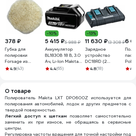
-10%
-13%
378 ₽
5 415 ₽
11 630 ₽
6 0
5 988 ₽
13 308 ₽
Губка для
Аккумулятор
Зарядное
Поли
полировки
BL1830B 18 В, 3.0
устройство
паст
Forsage из
Ач, Li-Ion Makita
DC18RD (2
Polar
овечьей шерсти с
632G12-3
порта) Makita
MIRK
4.9
(43)
4.4
(65)
4.8
(18)
4.
фиксацией
196941-7
шнурком 150мм
48506 F-PSP150L
О товаре
F-PSP150L(48506)
Полирователь Makita LXT DPO600Z используется для
полирования автомобилей, лодок и других предметов с
твердой поверхностью.
Легкий доступ к щеткам
позволяет самостоятельно
заменить их при износе, не обращаясь в сервисные
центры.
Регулировка частоты вращения для точной настройки под