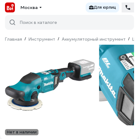
Москва
Для юрлиц
Поиск в каталоге
Главная
/
Инструмент
/
Аккумуляторный инструмент
/
Шл
Нет в наличии