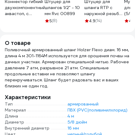
Коннектор гибкий
Штуцер для
Штуцер для
Муфт
двухкомпонентный,
шлангов 1/2" - 10
шланга RTP с
для 
аквастоп, с
мм Rvc 00899
наружной резьбой
(5/8"
замком для
G 20х3/4 25157
мм)
(8)
(14)
5
4.9
4.8
шланга 1/2"-5/8"
DWC 
Green Helper
HC3007
О товаре
Поливочный армированный шланг Holzer Flexo диам. 16 мм,
длина 4 м 301-1164M используется для орошения почвы на
дачных участках. Армирован специальной нитью. Рабочее
давление 7 атм, разрывное 21 атм. Специальные
продольные вставки не позволяют шлангу
перекручиваться. Шланг будет радовать вас и ваших
близких не один год.
Характеристики
Тип
армированный
Материал
ПВХ (PVC|поливинилхлорид)
Длина
4 м
Диаметр
5/8 дюйм
Внутренний диаметр
16 мм
Цвет
черный/голубой