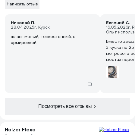
Написать отзыв
Николай П.
Евгений С.
28.04.2025
г. Курск
16.05.2026
г. 
Опыт использ
шланг мягкий, тонкостенный, с
Вместо заказ
армировкой.
3 куска по 25 + 1
метрового е
местах перег
повреждение
кто то тянул 
комплектует 
поставщик, н
таком виде.
Посмотреть все отзывы
Holzer Flexo