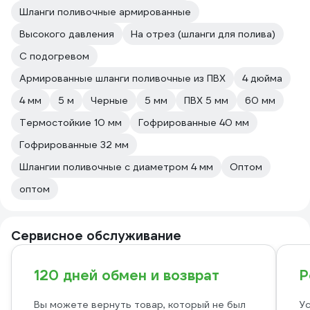
Шланги поливочные армированные
Высокого давления
На отрез (шланги для полива)
С подогревом
Армированные шланги поливочные из ПВХ
4 дюйма
4 мм
5 м
Черные
5 мм
ПВХ 5 мм
60 мм
Термостойкие 10 мм
Гофрированные 40 мм
Гофрированные 32 мм
Шлангии поливочные с диаметром 4 мм
Оптом
оптом
Сервисное обслуживание
120 дней обмен и возврат
Р
Вы можете вернуть товар, который не был
Ус