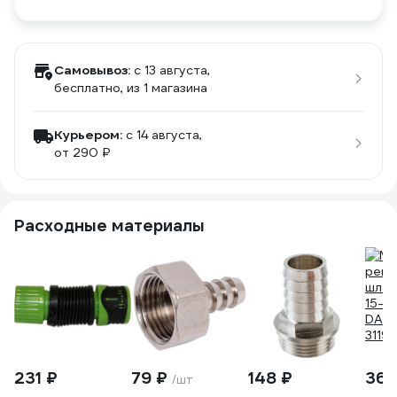
Самовывоз:
c 13 августа,
бесплатно
, из 1 магазина
Курьером:
c 14 августа,
от 290 ₽
Расходные материалы
231 ₽
79 ₽
148 ₽
360
/шт