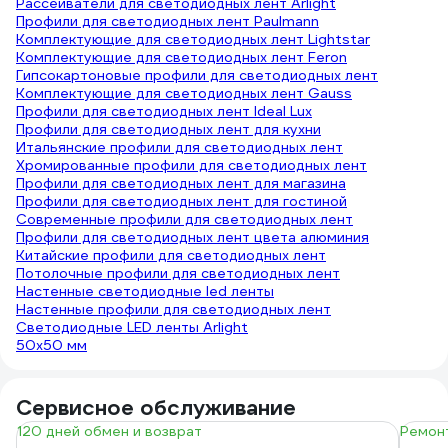
Рассеиватели для светодиодных лент Arlight
Профили для светодиодных лент Paulmann
Комплектующие для светодиодных лент Lightstar
Комплектующие для светодиодных лент Feron
Гипсокартоновые профили для светодиодных лент
Комплектующие для светодиодных лент Gauss
Профили для светодиодных лент Ideal Lux
Профили для светодиодных лент для кухни
Итальянские профили для светодиодных лент
Хромированные профили для светодиодных лент
Профили для светодиодных лент для магазина
Профили для светодиодных лент для гостиной
Современные профили для светодиодных лент
Профили для светодиодных лент цвета алюминия
Китайские профили для светодиодных лент
Потолочные профили для светодиодных лент
Настенные светодиодные led ленты
Настенные профили для светодиодных лент
Светодиодные LED ленты Arlight
50х50 мм
Сервисное обслуживание
120 дней обмен и возврат
Ремонт