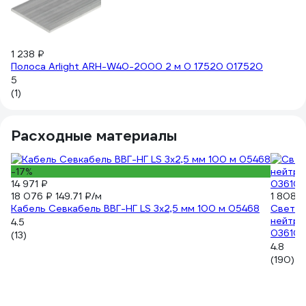
1 238 ₽
Полоса Arlight ARH-W40-2000 2 м 0 17520 017520
5
(1)
Расходные материалы
-17%
14 971 ₽
18 076 ₽
149.71 ₽/м
1 808 ₽
Кабель Севкабель ВВГ-НГ LS 3х2,5 мм 100 м 05468
Светод
нейтра
4.5
03610
(13)
4.8
(190)