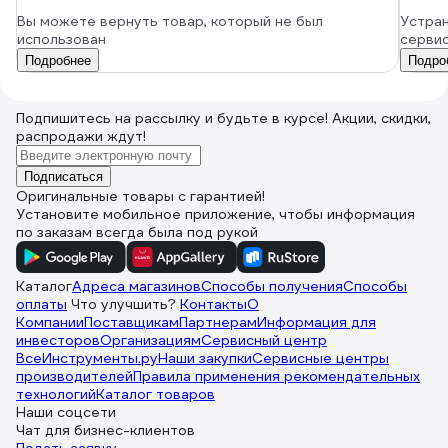
Вы можете вернуть товар, который не был
Устран
использован
серви
Подробнее
Подро
Подпишитесь
на рассылку
и будьте в курсе! Акции, скидки,
распродажи ждут!
Подписаться
Оригинальные товары с гарантией!
Установите мобильное приложение, чтобы информация
по заказам всегда была под рукой
Каталог
Адреса магазинов
Способы получения
Способы
оплаты
Что улучшить?
Контакты
О
Компании
Поставщикам
Партнерам
Информация для
инвесторов
Организациям
Сервисный центр
ВсеИнструменты.ру
Наши закупки
Сервисные центры
производителей
Правила применения рекомендательных
технологий
Каталог товаров
Наши соцсети
Чат для бизнес-клиентов