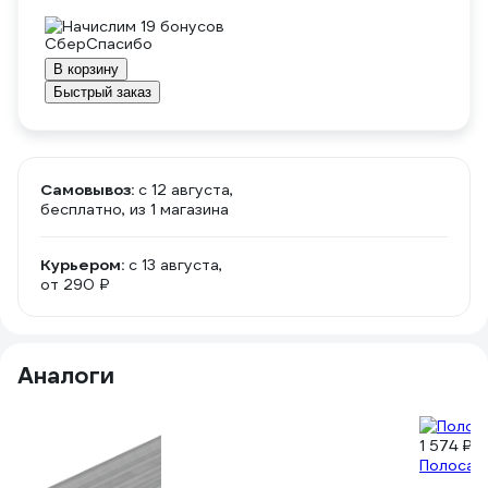
Начислим 19 бонусов
В корзину
Быстрый заказ
Самовывоз:
c 12 августа,
бесплатно
, из 1 магазина
Курьером:
c 13 августа,
от 290 ₽
Аналоги
1 574 ₽
Полоса 